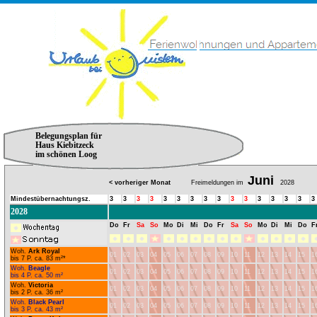
Belegungsplan für
Haus Kiebitzeck
im schönen Loog
Juni
< vorheriger Monat
Freimeldungen im
2028
Mindestübernachtungsz.
3
3
3
3
3
3
3
3
3
3
3
3
3
3
3
3
2028
Do
Fr
Sa
So
Mo
Di
Mi
Do
Fr
Sa
So
Mo
Di
Mi
Do
F
Woh.
Ark Royal
01
02
03
04
05
06
07
08
09
10
11
12
13
14
15
1
bis 7 P. ca. 83 m²*
Woh.
Beagle
01
02
03
04
05
06
07
08
09
10
11
12
13
14
15
1
bis 4 P. ca. 50 m²
Woh.
Victoria
01
02
03
04
05
06
07
08
09
10
11
12
13
14
15
1
bis 2 P. ca. 36 m²
Woh.
Black Pearl
01
02
03
04
05
06
07
08
09
10
11
12
13
14
15
1
bis 3 P. ca. 43 m²