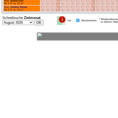
Woh.
Bunte Kuh
01
02
03
04
05
06
07
08
09
10
11
12
13
14
15
1
bis 2 P. ca. 22 m²
Woh.
Golden Hinde
01
02
03
04
05
06
07
08
09
10
11
12
13
14
15
1
bis 2 P. ca. 25 m²
Schnellsuche
Zielmonat
:
* Mindestübernac
frei
Betriebsferien
zu diesem Obje