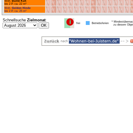
Woh.
Bunte Kuh
01
02
03
04
05
06
07
08
09
10
11
12
13
14
15
1
bis 2 P. ca. 22 m²
Woh.
Golden Hinde
01
02
03
04
05
06
07
08
09
10
11
12
13
14
15
1
bis 2 P. ca. 25 m²
Schnellsuche
Zielmonat
:
* Mindestübernac
frei
Betriebsferien
zu diesem Obje