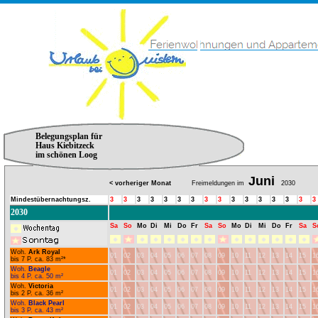
Belegungsplan für
Haus Kiebitzeck
im schönen Loog
Juni
< vorheriger Monat
Freimeldungen im
2030
Mindestübernachtungsz.
3
3
3
3
3
3
3
3
3
3
3
3
3
3
3
3
2030
Sa
So
Mo
Di
Mi
Do
Fr
Sa
So
Mo
Di
Mi
Do
Fr
Sa
S
Woh.
Ark Royal
01
02
03
04
05
06
07
08
09
10
11
12
13
14
15
1
bis 7 P. ca. 83 m²*
Woh.
Beagle
01
02
03
04
05
06
07
08
09
10
11
12
13
14
15
1
bis 4 P. ca. 50 m²
Woh.
Victoria
01
02
03
04
05
06
07
08
09
10
11
12
13
14
15
1
bis 2 P. ca. 36 m²
Woh.
Black Pearl
01
02
03
04
05
06
07
08
09
10
11
12
13
14
15
1
bis 3 P. ca. 43 m²