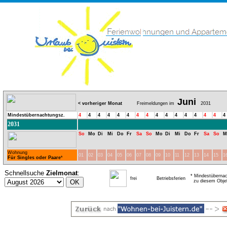
Juni
< vorheriger Monat
Freimeldungen im
2031
Mindestübernachtungsz.
4
4
4
4
4
4
4
4
4
4
4
4
4
4
4
4
2031
So
Mo
Di
Mi
Do
Fr
Sa
So
Mo
Di
Mi
Do
Fr
Sa
So
M
Wohnung
01
02
03
04
05
06
07
08
09
10
11
12
13
14
15
1
Für Singles oder Paare
*
Schnellsuche
Zielmonat
:
* Mindestübernac
frei
Betriebsferien
zu diesem Obje