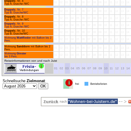
Doppelz.
Nr. 4
01
02
03
04
05
06
07
08
09
10
11
12
13
14
Typ A, Dusche /WC
Doppelz.
Nr. 7
01
02
03
04
05
06
07
08
09
10
11
12
13
14
Typ B, Dusche/WC
Doppelz.
Nr. 8
01
02
03
04
05
06
07
08
09
10
11
12
13
14
Typ A, Dusche /WC
Doppelz.
Nr. 9
01
02
03
04
05
06
07
08
09
10
11
12
13
14
Typ A, Dusche /WC
Doppelz.
Nr. 10
01
02
03
04
05
06
07
08
09
10
11
12
13
14
Typ B, Dusche/WC
Wohnung
Wattflieder
mit Balkon bis 2
01
02
03
04
05
06
07
08
09
10
11
12
13
14
Pers.
Wohnung
Sanddorn
mit Balkon bis 2
01
02
03
04
05
06
07
08
09
10
11
12
13
14
Pers.
Wohnung
Ginster
01
02
03
04
05
06
07
08
09
10
11
12
13
14
bis 3 Pers.
Reiseinformationen von und nach Juist
01
02
03
04
05
06
07
08
09
10
11
12
13
14
Schnellsuche
Zielmonat
:
frei
Betriebsferien