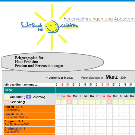
Belegungsplan für
Haus Frohsinn
Pension und Ferienwohnungen
März
< vorheriger Monat
Freimeldungen im
2024
Mindestübernachtungsz.
5
5
5
5
5
5
5
5
5
5
5
5
5
5
2024
Fr
Sa
So
Mo
Di
Mi
Do
Fr
Sa
So
Mo
Di
Mi
Do
Einzelz.
Nr. 5
01
02
03
04
05
06
07
08
09
10
11
12
13
14
Dusche/WC
Einzelz.
Nr. 6
01
02
03
04
05
06
07
08
09
10
11
12
13
14
Duche/WC Balkon
Doppelz.
Nr.1
01
02
03
04
05
06
07
08
09
10
11
12
13
14
Typ B, Dusche/WC
Dreibettzi
Nr. 4
01
02
03
04
05
06
07
08
09
10
11
12
13
14
Dusche/WC