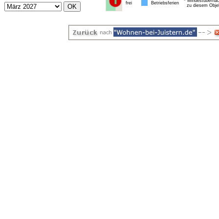
* Mindestübernac
frei
Betriebsferien
zu diesem Obje