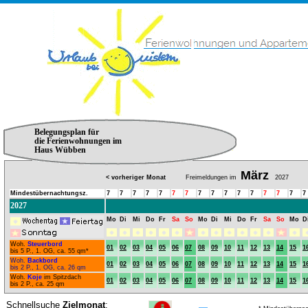
Belegungsplan für
die Ferienwohnungen im
Haus Wübben
März
< vorheriger Monat
Freimeldungen im
2027
Mindestübernachtungsz.
7
7
7
7
7
7
7
7
7
7
7
7
7
7
7
7
2027
Mo
Di
Mi
Do
Fr
Sa
So
Mo
Di
Mi
Do
Fr
Sa
So
Mo
D
Woh.
Steuerbord
01
02
03
04
05
06
07
08
09
10
11
12
13
14
15
1
bis 5 P., 1. OG, ca. 55 qm*
Woh.
Backbord
01
02
03
04
05
06
07
08
09
10
11
12
13
14
15
1
bis 2 P., 1. OG, ca. 26 qm
Woh.
Koje
im Spitzdach
01
02
03
04
05
06
07
08
09
10
11
12
13
14
15
1
bis 2 P., ca. 25 qm
Schnellsuche
Zielmonat
: