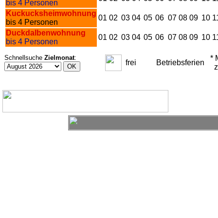
bis 4 Personen
Kuckucksheimwohnung
01
02
03
04
05
06
07
08
09
10
1
bis 4 Personen
Duckdalbenwohnung
01
02
03
04
05
06
07
08
09
10
1
bis 4 Personen
Schnellsuche
Zielmonat
:
* M
frei
Betriebsferien
zu