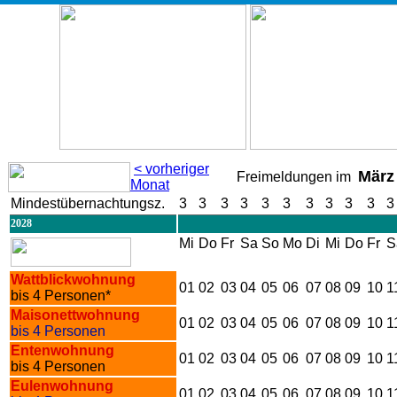
< vorheriger
März
Freimeldungen im
Monat
Mindestübernachtungsz.
3
3
3
3
3
3
3
3
3
3
3
2028
Mi
Do
Fr
Sa
So
Mo
Di
Mi
Do
Fr
S
Wattblickwohnung
01
02
03
04
05
06
07
08
09
10
1
bis 4 Personen*
Maisonettwohnung
01
02
03
04
05
06
07
08
09
10
1
bis 4 Personen
Entenwohnung
01
02
03
04
05
06
07
08
09
10
1
bis 4 Personen
Eulenwohnung
01
02
03
04
05
06
07
08
09
10
1