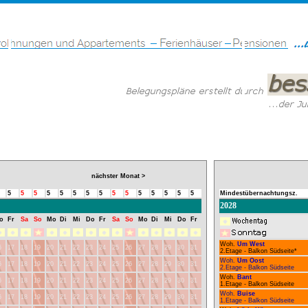
nächster Monat >
5
5
5
5
5
5
5
5
5
5
5
5
5
5
5
Mindestübernachtungsz.
2028
o
Fr
Sa
So
Mo
Di
Mi
Do
Fr
Sa
So
Mo
Di
Mi
Do
Fr
Woh.
Um West
6
17
18
19
20
21
22
23
24
25
26
27
28
29
30
31
2.Etage - Balkon Südseite*
Woh.
Um Oost
6
17
18
19
20
21
22
23
24
25
26
27
28
29
30
31
2.Etage - Balkon Südseite
Woh.
Bant
6
17
18
19
20
21
22
23
24
25
26
27
28
29
30
31
1.Etage - Balkon Südseite
Woh.
Buise
6
17
18
19
20
21
22
23
24
25
26
27
28
29
30
31
1.Etage - Balkon Südseite