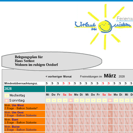
Belegungsplan für
Haus Seelust
Wohnen im ruhigen Ostdorf
März
< vorheriger Monat
Freimeldungen im
2028
Mindestübernachtungsz.
5
5
5
5
5
5
5
5
5
5
5
5
5
5
5
5
2028
Mi
Do
Fr
Sa
So
Mo
Di
Mi
Do
Fr
Sa
So
Mo
Di
Mi
D
Woh.
Um West
01
02
03
04
05
06
07
08
09
10
11
12
13
14
15
1
2.Etage - Balkon Südseite*
Woh.
Um Oost
01
02
03
04
05
06
07
08
09
10
11
12
13
14
15
1
2.Etage - Balkon Südseite
Woh.
Bant
01
02
03
04
05
06
07
08
09
10
11
12
13
14
15
1
1.Etage - Balkon Südseite
Woh.
Buise
01
02
03
04
05
06
07
08
09
10
11
12
13
14
15
1
1.Etage - Balkon Südseite