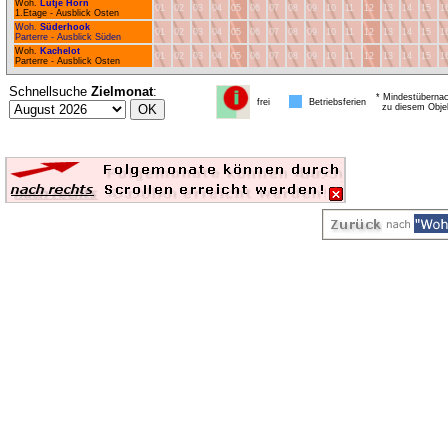
Woh.
Lütje Hörn
01
02
03
04
05
06
07
08
09
10
11
12
13
14
15
1
1.Etage - Ausblick Osten
Woh.
Süderhook
01
02
03
04
05
06
07
08
09
10
11
12
13
14
15
1
Parterre - Ausblick Süden
Woh.
Kachelot
01
02
03
04
05
06
07
08
09
10
11
12
13
14
15
1
Parterre - Ausblick Osten
Schnellsuche
Zielmonat
:
* Mindestübernac
frei
Betriebsferien
zu diesem Obje