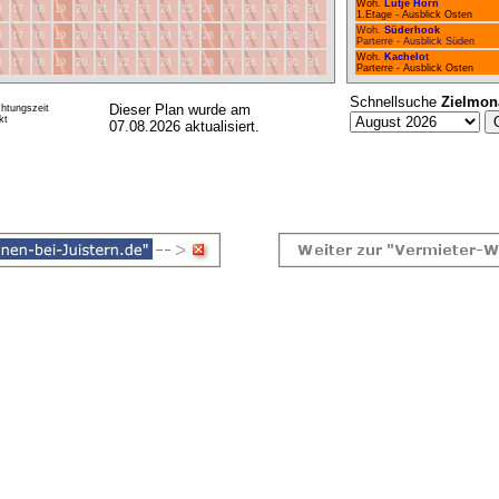
Woh.
Lütje Hörn
6
17
18
19
20
21
22
23
24
25
26
27
28
29
30
31
1.Etage - Ausblick Osten
Woh.
Süderhook
6
17
18
19
20
21
22
23
24
25
26
27
28
29
30
31
Parterre - Ausblick Süden
Woh.
Kachelot
6
17
18
19
20
21
22
23
24
25
26
27
28
29
30
31
Parterre - Ausblick Osten
Schnellsuche
Zielmon
Dieser Plan wurde am
htungszeit
kt
07.08.2026 aktualisiert.