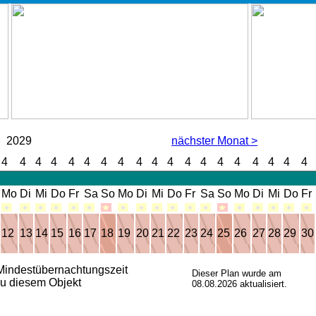
2029
nächster Monat >
4
4
4
4
4
4
4
4
4
4
4
4
4
4
4
4
4
4
4
Mo
Di
Mi
Do
Fr
Sa
So
Mo
Di
Mi
Do
Fr
Sa
So
Mo
Di
Mi
Do
Fr
12
13
14
15
16
17
18
19
20
21
22
23
24
25
26
27
28
29
30
indestübernachtungszeit
Dieser Plan wurde am
 diesem Objekt
08.08.2026 aktualisiert.