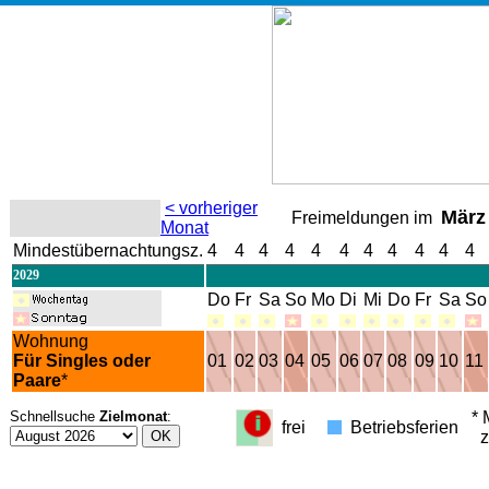
< vorheriger
März
Freimeldungen im
Monat
Mindestübernachtungsz.
4
4
4
4
4
4
4
4
4
4
4
2029
Do
Fr
Sa
So
Mo
Di
Mi
Do
Fr
Sa
So
Wohnung
Für Singles oder
01
02
03
04
05
06
07
08
09
10
11
Paare
*
Schnellsuche
Zielmonat
:
* M
frei
Betriebsferien
zu