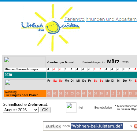
März
< vorheriger Monat
Freimeldungen im
2030
Mindestübernachtungsz.
4
4
4
4
4
4
4
4
4
4
4
4
4
4
4
4
2030
Fr
Sa
So
Mo
Di
Mi
Do
Fr
Sa
So
Mo
Di
Mi
Do
Fr
S
Wohnung
01
02
03
04
05
06
07
08
09
10
11
12
13
14
15
1
Für Singles oder Paare
*
Schnellsuche
Zielmonat
:
* Mindestübernac
frei
Betriebsferien
zu diesem Obje