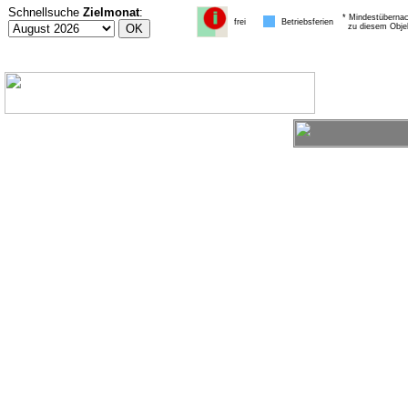
Schnellsuche
Zielmonat
:
* Mindestübernac
frei
Betriebsferien
zu diesem Obje