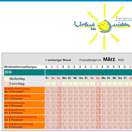
März
< vorheriger Monat
Freimeldungen im
2030
Mindestübernachtungsz.
3
3
3
3
3
3
3
3
3
3
3
3
3
3
3
3
2030
Fr
Sa
So
Mo
Di
Mi
Do
Fr
Sa
So
Mo
Di
Mi
Do
Fr
S
Wattblickwohnung
01
02
03
04
05
06
07
08
09
10
11
12
13
14
15
1
bis 4 Personen*
Maisonettwohnung
01
02
03
04
05
06
07
08
09
10
11
12
13
14
15
1
bis 4 Personen
Entenwohnung
01
02
03
04
05
06
07
08
09
10
11
12
13
14
15
1
bis 4 Personen
Eulenwohnung
01
02
03
04
05
06
07
08
09
10
11
12
13
14
15
1
bis 4 Personen
Kuckucksheimwohnung
01
02
03
04
05
06
07
08
09
10
11
12
13
14
15
1
bis 4 Personen
Duckdalbenwohnung
01
02
03
04
05
06
07
08
09
10
11
12
13
14
15
1
bis 4 Personen