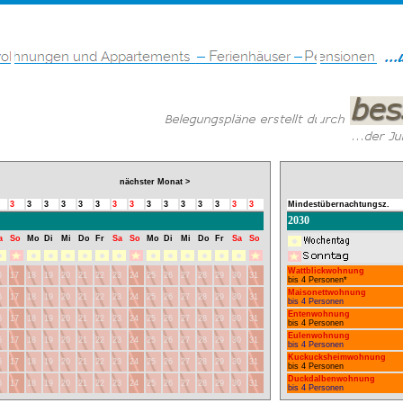
nächster Monat >
3
3
3
3
3
3
3
3
3
3
3
3
3
3
3
Mindestübernachtungsz.
2030
a
So
Mo
Di
Mi
Do
Fr
Sa
So
Mo
Di
Mi
Do
Fr
Sa
So
Wattblickwohnung
6
17
18
19
20
21
22
23
24
25
26
27
28
29
30
31
bis 4 Personen*
Maisonettwohnung
6
17
18
19
20
21
22
23
24
25
26
27
28
29
30
31
bis 4 Personen
Entenwohnung
6
17
18
19
20
21
22
23
24
25
26
27
28
29
30
31
bis 4 Personen
Eulenwohnung
6
17
18
19
20
21
22
23
24
25
26
27
28
29
30
31
bis 4 Personen
Kuckucksheimwohnung
6
17
18
19
20
21
22
23
24
25
26
27
28
29
30
31
bis 4 Personen
Duckdalbenwohnung
6
17
18
19
20
21
22
23
24
25
26
27
28
29
30
31
bis 4 Personen