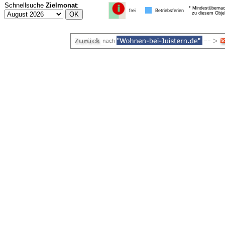
Schnellsuche
Zielmonat
:
* Mindestübernac
frei
Betriebsferien
zu diesem Obje