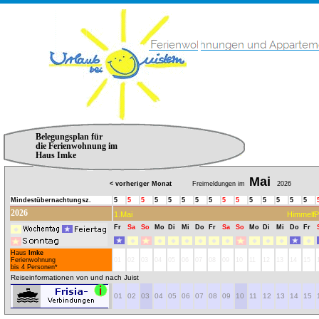
Belegungsplan für
die Ferienwohnung im
Haus Imke
Mai
< vorheriger Monat
Freimeldungen im
2026
Mindestübernachtungsz.
5
5
5
5
5
5
5
5
5
5
5
5
5
5
5
2026
1.Mai
Himmelf.
P
Fr
Sa
So
Mo
Di
Mi
Do
Fr
Sa
So
Mo
Di
Mi
Do
Fr
Haus
Imke
Ferienwohnung
01
02
03
04
05
06
07
08
09
10
11
12
13
14
15
bis 4 Personen*
Reiseinformationen von und nach Juist
01
02
03
04
05
06
07
08
09
10
11
12
13
14
15