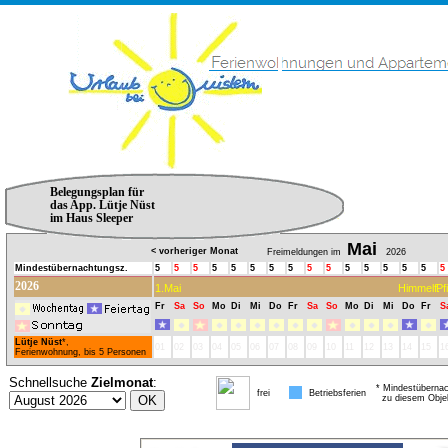
Belegungsplan für
das App. Lütje Nüst
im Haus Sleeper
Mai
< vorheriger Monat
Freimeldungen im
2026
Mindestübernachtungsz.
5
5
5
5
5
5
5
5
5
5
5
5
5
5
5
5
2026
1.Mai
Himmelf.
Pf
Fr
Sa
So
Mo
Di
Mi
Do
Fr
Sa
So
Mo
Di
Mi
Do
Fr
S
Lütje Nüst
*,
01
02
03
04
05
06
07
08
09
10
11
12
13
14
15
1
Ferienwohnung, bis 5 Personen
Schnellsuche
Zielmonat
:
* Mindestübernac
frei
Betriebsferien
zu diesem Obje