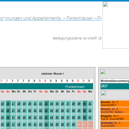
nächster Monat >
7
7
7
7
7
5
5
5
5
5
5
5
5
5
5
5
5
Mindestübernachtung
2027
Fronleichnam
Sa
So
Mo
Di
Mi
Do
Fr
Sa
So
Mo
Di
Mi
Do
Fr
Sa
So
Mo
Einzelz.
Nr. 5
15
16
17
18
19
20
21
22
23
24
25
26
27
28
29
30
31
Dusche/WC*
Einzelz.
Nr. 6
15
16
17
18
19
20
21
22
23
24
25
26
27
28
29
30
31
Duche/WC Balkon
Doppelz.
Nr.1
15
16
17
18
19
20
21
22
23
24
25
26
27
28
29
30
31
Typ B, Dusche/WC
Dreibettzi
Nr. 4
15
16
17
18
19
20
21
22
23
24
25
26
27
28
29
30
31
Dusche/WC