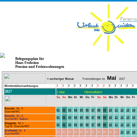
Belegungsplan für
Haus Frohsinn
Pension und Ferienwohnungen
Mai
< vorheriger Monat
Freimeldungen im
2027
Mindestübernachtungsz.
7
7
7
7
7
7
7
7
7
7
7
7
7
7
2027
1.Mai
Himmelfahrt
Sa
So
Mo
Di
Mi
Do
Fr
Sa
So
Mo
Di
Mi
Do
Fr
Einzelz.
Nr. 5
01
02
03
04
05
06
07
08
09
10
11
12
13
14
Dusche/WC
Einzelz.
Nr. 6
01
02
03
04
05
06
07
08
09
10
11
12
13
14
Duche/WC Balkon
Doppelz.
Nr.1
01
02
03
04
05
06
07
08
09
10
11
12
13
14
Typ B, Dusche/WC
Dreibettzi
Nr. 4
01
02
03
04
05
06
07
08
09
10
11
12
13
14
Dusche/WC