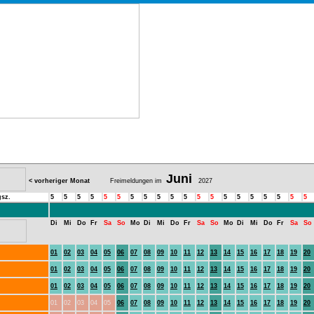
Juni
< vorheriger Monat
Freimeldungen im
2027
sz.
5
5
5
5
5
5
5
5
5
5
5
5
5
5
5
5
5
5
5
5
Di
Mi
Do
Fr
Sa
So
Mo
Di
Mi
Do
Fr
Sa
So
Mo
Di
Mi
Do
Fr
Sa
So
01
02
03
04
05
06
07
08
09
10
11
12
13
14
15
16
17
18
19
20
01
02
03
04
05
06
07
08
09
10
11
12
13
14
15
16
17
18
19
20
01
02
03
04
05
06
07
08
09
10
11
12
13
14
15
16
17
18
19
20
01
02
03
04
05
06
07
08
09
10
11
12
13
14
15
16
17
18
19
20