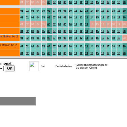
01
02
03
04
05
06
07
08
09
10
11
12
13
14
15
16
17
18
19
20
01
02
03
04
05
06
07
08
09
10
11
12
13
14
15
16
17
18
19
20
01
02
03
04
05
06
07
08
09
10
11
12
13
14
15
16
17
18
19
20
01
02
03
04
05
06
07
08
09
10
11
12
13
14
15
16
17
18
19
20
01
02
03
04
05
06
07
08
09
10
11
12
13
14
15
16
17
18
19
20
mit Balkon bis 2
01
02
03
04
05
06
07
08
09
10
11
12
13
14
15
16
17
18
19
20
it Balkon bis 2
01
02
03
04
05
06
07
08
09
10
11
12
13
14
15
16
17
18
19
20
01
02
03
04
05
06
07
08
09
10
11
12
13
14
15
16
17
18
19
20
lmonat
:
* Mindestübernachtungszeit
frei
Betriebsferien
zu diesem Objekt