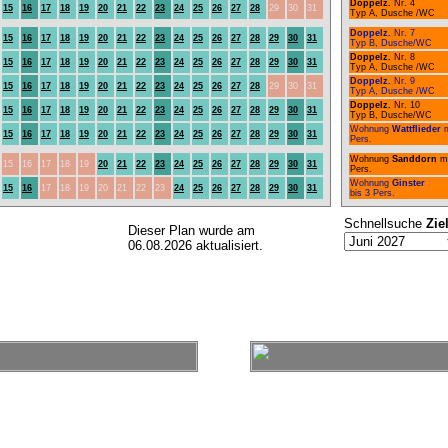
Doppelz.
Nr. 4
15
16
17
18
19
20
21
22
23
24
25
26
27
28
29
30
31
Typ A, Dusche /WC
Doppelz.
Nr. 7
15
16
17
18
19
20
21
22
23
24
25
26
27
28
29
30
31
Typ B, Dusche/WC
Doppelz.
Nr. 8
15
16
17
18
19
20
21
22
23
24
25
26
27
28
29
30
31
Typ A, Dusche /WC
Doppelz.
Nr. 9
15
16
17
18
19
20
21
22
23
24
25
26
27
28
29
30
31
Typ A, Dusche /WC
Doppelz.
Nr. 10
15
16
17
18
19
20
21
22
23
24
25
26
27
28
29
30
31
Typ B, Dusche/WC
Wohnung
Wattflieder
15
16
17
18
19
20
21
22
23
24
25
26
27
28
29
30
31
Pers.
Wohnung
Sanddorn
m
15
16
17
18
19
20
21
22
23
24
25
26
27
28
29
30
31
Pers.
Wohnung
Ginster
15
16
17
18
19
20
21
22
23
24
25
26
27
28
29
30
31
bis 3 Pers.
Schnellsuche
Zie
Dieser Plan wurde am
06.08.2026 aktualisiert.