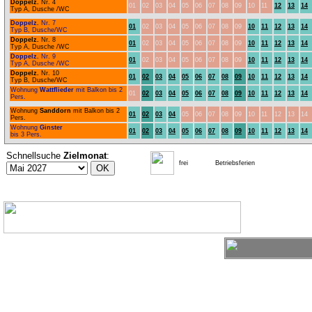
Doppelz.
Nr. 4
01
02
03
04
05
06
07
08
09
10
11
12
13
14
Typ A, Dusche /WC
Doppelz.
Nr. 7
01
02
03
04
05
06
07
08
09
10
11
12
13
14
Typ B, Dusche/WC
Doppelz.
Nr. 8
01
02
03
04
05
06
07
08
09
10
11
12
13
14
Typ A, Dusche /WC
Doppelz.
Nr. 9
01
02
03
04
05
06
07
08
09
10
11
12
13
14
Typ A, Dusche /WC
Doppelz.
Nr. 10
01
02
03
04
05
06
07
08
09
10
11
12
13
14
Typ B, Dusche/WC
Wohnung
Wattflieder
mit Balkon bis 2
01
02
03
04
05
06
07
08
09
10
11
12
13
14
Pers.
Wohnung
Sanddorn
mit Balkon bis 2
01
02
03
04
05
06
07
08
09
10
11
12
13
14
Pers.
Wohnung
Ginster
01
02
03
04
05
06
07
08
09
10
11
12
13
14
bis 3 Pers.
Schnellsuche
Zielmonat
:
frei
Betriebsferien