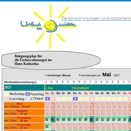
Belegungsplan für
die Ferienwohnungen im
Haus Katharina
Mai
< vorheriger Monat
Freimeldungen im
2027
Mindestübernachtungsz.
7
7
7
7
7
7
7
7
7
7
7
7
7
7
7
7
2027
1.Mai
Himmelfahrt
Sa
So
Mo
Di
Mi
Do
Fr
Sa
So
Mo
Di
Mi
Do
Fr
Sa
S
Wohnung
Nixe
01
02
03
04
05
06
07
08
09
10
11
12
13
14
15
1
für 1 Person - 25 qm*
Wohnung
Nymphe
01
02
03
04
05
06
07
08
09
10
11
12
13
14
15
1
bis 2 Pers. - 30 qm
Wohnung
Constantia
01
02
03
04
05
06
07
08
09
10
11
12
13
14
15
1
bis 2 Pers. - 35 qm
Wohnung
Concordia
01
02
03
04
05
06
07
08
09
10
11
12
13
14
15
1
bis 2 Pers. - 35 qm