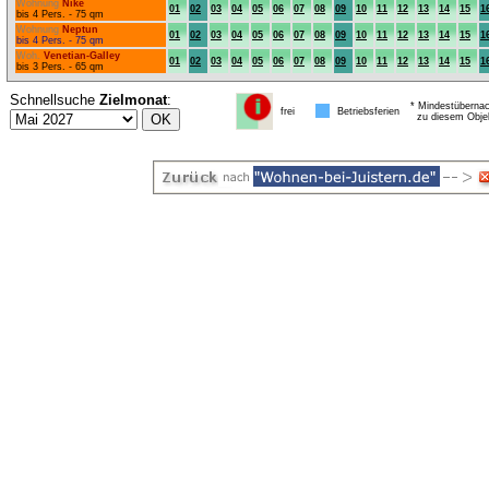
Wohnung
Nike
01
02
03
04
05
06
07
08
09
10
11
12
13
14
15
1
bis 4 Pers. - 75 qm
Wohnung
Neptun
01
02
03
04
05
06
07
08
09
10
11
12
13
14
15
1
bis 4 Pers. - 75 qm
Woh.
Venetian-Galley
01
02
03
04
05
06
07
08
09
10
11
12
13
14
15
1
bis 3 Pers. - 65 qm
Schnellsuche
Zielmonat
:
* Mindestübernac
frei
Betriebsferien
zu diesem Obje