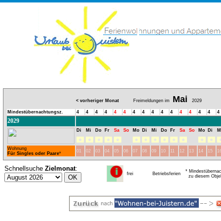
Mai
< vorheriger Monat
Freimeldungen im
2029
Mindestübernachtungsz.
4
4
4
4
4
4
4
4
4
4
4
4
4
4
4
4
2029
Di
Mi
Do
Fr
Sa
So
Mo
Di
Mi
Do
Fr
Sa
So
Mo
Di
M
Wohnung
01
02
03
04
05
06
07
08
09
10
11
12
13
14
15
1
Für Singles oder Paare
*
Schnellsuche
Zielmonat
:
* Mindestübernac
frei
Betriebsferien
zu diesem Obje