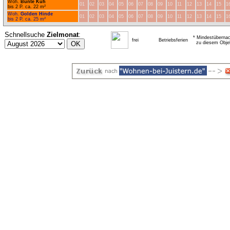
Woh.
Bunte Kuh
01
02
03
04
05
06
07
08
09
10
11
12
13
14
15
1
bis 2 P. ca. 22 m²
Woh.
Golden Hinde
01
02
03
04
05
06
07
08
09
10
11
12
13
14
15
1
bis 2 P. ca. 25 m²
Schnellsuche
Zielmonat
:
* Mindestübernac
frei
Betriebsferien
zu diesem Obje