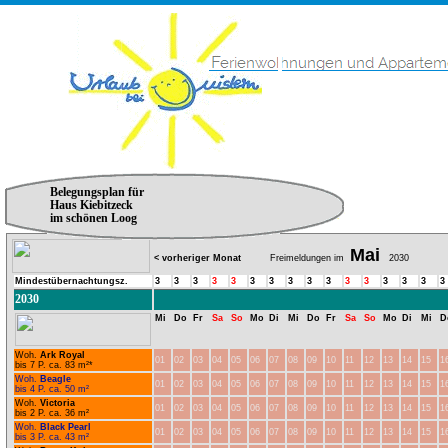
Belegungsplan für
Haus Kiebitzeck
im schönen Loog
Mai
< vorheriger Monat
Freimeldungen im
2030
Mindestübernachtungsz.
3
3
3
3
3
3
3
3
3
3
3
3
3
3
3
3
2030
Mi
Do
Fr
Sa
So
Mo
Di
Mi
Do
Fr
Sa
So
Mo
Di
Mi
D
Woh.
Ark Royal
01
02
03
04
05
06
07
08
09
10
11
12
13
14
15
1
bis 7 P. ca. 83 m²*
Woh.
Beagle
01
02
03
04
05
06
07
08
09
10
11
12
13
14
15
1
bis 4 P. ca. 50 m²
Woh.
Victoria
01
02
03
04
05
06
07
08
09
10
11
12
13
14
15
1
bis 2 P. ca. 36 m²
Woh.
Black Pearl
01
02
03
04
05
06
07
08
09
10
11
12
13
14
15
1
bis 3 P. ca. 43 m²