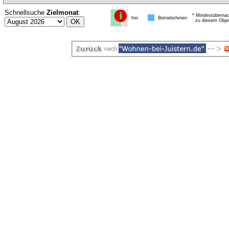
Schnellsuche
Zielmonat
:
* Mindestübernac
frei
Betriebsferien
zu diesem Obje