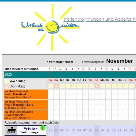
November
< vorheriger Monat
Freimeldungen im
2
Mindestübernachtungsz.
7
7
7
7
7
7
7
7
7
7
7
7
7
7
7
2025
Sa
So
Mo
Di
Mi
Do
Fr
Sa
So
Mo
Di
Mi
Do
Fr
Sa
Im Haus Friesland
FeWo
Friesland
01
02
03
04
05
06
07
08
09
10
11
12
13
14
15
Parterre/ bis 4 Pers.*
Im Haus Friesland
FeWo
Memmert Sand
01
02
03
04
05
06
07
08
09
10
11
12
13
14
15
1. Etage, 2 Pers.
Im Haus Inselparadies
Fewo
Kachelot
01
02
03
04
05
06
07
08
09
10
11
12
13
14
15
bis 4 Pers. /Parterre
Reiseinformationen von und nach Juist
01
02
03
04
05
06
07
08
09
10
11
12
13
14
15