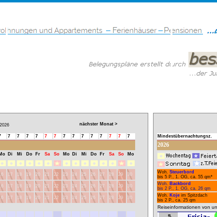
nächster Monat >
026
7
7
7
7
7
7
7
7
7
7
7
7
7
7
7
Mindestübernachtungsz.
2026
Mo
Di
Mi
Do
Fr
Sa
So
Mo
Di
Mi
Do
Fr
Sa
So
Mo
Woh.
Steuerbord
16
17
18
19
20
21
22
23
24
25
26
27
28
29
30
bis 5 P., 1. OG, ca. 55 qm*
Woh.
Backbord
16
17
18
19
20
21
22
23
24
25
26
27
28
29
30
bis 2 P., 1. OG, ca. 26 qm
Woh.
Koje
im Spitzdach
16
17
18
19
20
21
22
23
24
25
26
27
28
29
30
bis 2 P., ca. 25 qm
Reiseinformationen von un