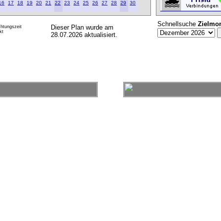
16
17
18
19
20
21
22
23
24
25
26
27
28
29
30
Schnellsuche
Zielmo
Dieser Plan wurde am
htungszeit
kt
28.07.2026 aktualisiert.