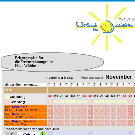
Belegungsplan für
die Ferienwohnungen im
Haus Wübben
November
< vorheriger Monat
Freimeldungen im
2
Mindestübernachtungsz.
7
7
7
7
7
7
7
7
7
7
7
7
7
7
7
2026
So
Mo
Di
Mi
Do
Fr
Sa
So
Mo
Di
Mi
Do
Fr
Sa
So
Woh.
Steuerbord
01
02
03
04
05
06
07
08
09
10
11
12
13
14
15
bis 5 P., 1. OG, ca. 55 qm*
Woh.
Backbord
01
02
03
04
05
06
07
08
09
10
11
12
13
14
15
bis 2 P., 1. OG, ca. 26 qm
Woh.
Koje
im Spitzdach
01
02
03
04
05
06
07
08
09
10
11
12
13
14
15
bis 2 P., ca. 25 qm
Reiseinformationen von und nach Juist