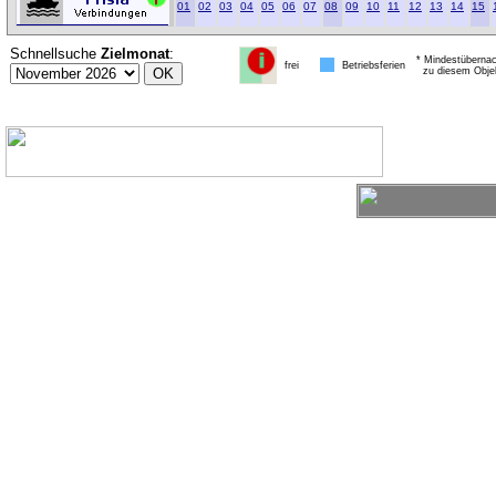
01
02
03
04
05
06
07
08
09
10
11
12
13
14
15
Schnellsuche
Zielmonat
:
* Mindestübernac
frei
Betriebsferien
zu diesem Obje