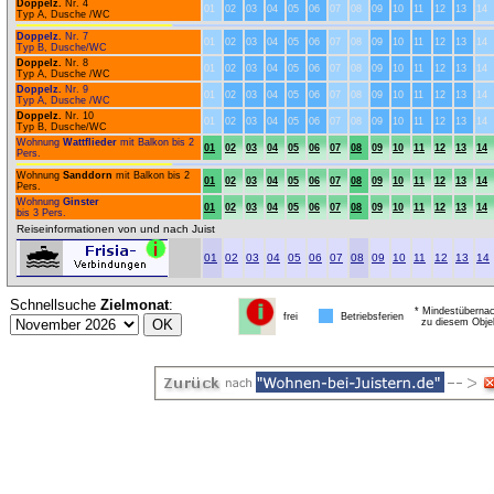
Doppelz.
Nr. 4
01
02
03
04
05
06
07
08
09
10
11
12
13
14
Typ A, Dusche /WC
Doppelz.
Nr. 7
01
02
03
04
05
06
07
08
09
10
11
12
13
14
Typ B, Dusche/WC
Doppelz.
Nr. 8
01
02
03
04
05
06
07
08
09
10
11
12
13
14
Typ A, Dusche /WC
Doppelz.
Nr. 9
01
02
03
04
05
06
07
08
09
10
11
12
13
14
Typ A, Dusche /WC
Doppelz.
Nr. 10
01
02
03
04
05
06
07
08
09
10
11
12
13
14
Typ B, Dusche/WC
Wohnung
Wattflieder
mit Balkon bis 2
01
02
03
04
05
06
07
08
09
10
11
12
13
14
Pers.
Wohnung
Sanddorn
mit Balkon bis 2
01
02
03
04
05
06
07
08
09
10
11
12
13
14
Pers.
Wohnung
Ginster
01
02
03
04
05
06
07
08
09
10
11
12
13
14
bis 3 Pers.
Reiseinformationen von und nach Juist
01
02
03
04
05
06
07
08
09
10
11
12
13
14
Schnellsuche
Zielmonat
:
* Mindestübernac
frei
Betriebsferien
zu diesem Obje