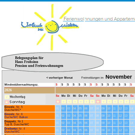
Belegungsplan für
Haus Frohsinn
Pension und Ferienwohnungen
November
< vorheriger Monat
Freimeldungen im
2
Mindestübernachtungsz.
5
5
5
5
5
5
5
5
5
5
5
5
5
5
2026
So
Mo
Di
Mi
Do
Fr
Sa
So
Mo
Di
Mi
Do
Fr
Sa
Einzelz.
Nr. 5
01
02
03
04
05
06
07
08
09
10
11
12
13
14
Dusche/WC*
Einzelz.
Nr. 6
01
02
03
04
05
06
07
08
09
10
11
12
13
14
Duche/WC Balkon
Doppelz.
Nr.1
01
02
03
04
05
06
07
08
09
10
11
12
13
14
Typ B, Dusche/WC
Dreibettzi
Nr. 4
01
02
03
04
05
06
07
08
09
10
11
12
13
14
Dusche/WC