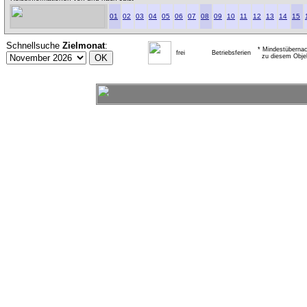
01
02
03
04
05
06
07
08
09
10
11
12
13
14
15
Schnellsuche
Zielmonat
:
* Mindestübernac
frei
Betriebsferien
zu diesem Obje