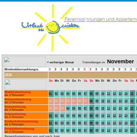
November
< vorheriger Monat
Freimeldungen im
2
Mindestübernachtungsz.
3
3
3
3
3
3
3
3
3
3
3
3
3
3
3
2026
So
Mo
Di
Mi
Do
Fr
Sa
So
Mo
Di
Mi
Do
Fr
Sa
So
Wattblickwohnung
01
02
03
04
05
06
07
08
09
10
11
12
13
14
15
bis 4 Personen*
Maisonettwohnung
01
02
03
04
05
06
07
08
09
10
11
12
13
14
15
bis 4 Personen
Entenwohnung
01
02
03
04
05
06
07
08
09
10
11
12
13
14
15
bis 4 Personen
Eulenwohnung
01
02
03
04
05
06
07
08
09
10
11
12
13
14
15
bis 4 Personen
Kuckucksheimwohnung
01
02
03
04
05
06
07
08
09
10
11
12
13
14
15
bis 4 Personen
Duckdalbenwohnung
01
02
03
04
05
06
07
08
09
10
11
12
13
14
15
bis 4 Personen
Reiseinformationen von und nach Juist