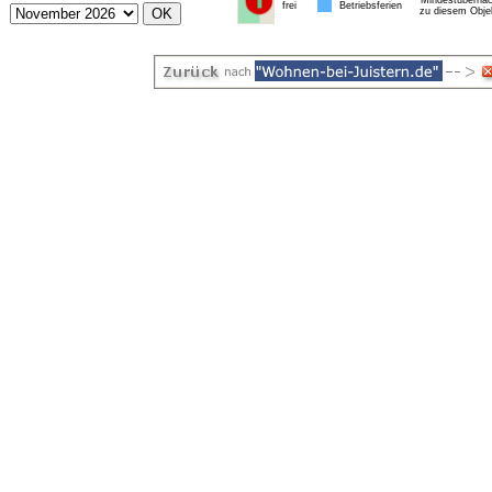
* Mindestübernac
frei
Betriebsferien
zu diesem Obje