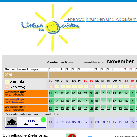
November
< vorheriger Monat
Freimeldungen im
2
Mindestübernachtungsz.
3
3
3
3
3
3
3
3
3
3
3
3
3
3
3
2026
So
Mo
Di
Mi
Do
Fr
Sa
So
Mo
Di
Mi
Do
Fr
Sa
So
Wohnung
Kajüte
01
02
03
04
05
06
07
08
09
10
11
12
13
14
15
bis 4 Personen*
Wohnung
Koje
01
02
03
04
05
06
07
08
09
10
11
12
13
14
15
bis 2 Personen
Wohnung
Plicht
01
02
03
04
05
06
07
08
09
10
11
12
13
14
15
bis 3 Personen
Reiseinformationen von und nach Juist
01
02
03
04
05
06
07
08
09
10
11
12
13
14
15
Schnellsuche
Zielmonat
: