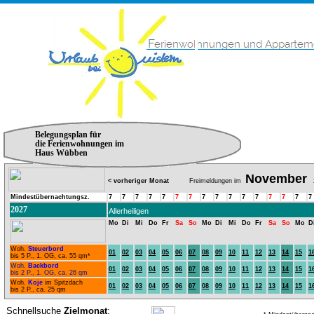
Belegungsplan für
die Ferienwohnungen im
Haus Wübben
November
< vorheriger Monat
Freimeldungen im
2
Mindestübernachtungsz.
7
7
7
7
7
7
7
7
7
7
7
7
7
7
7
7
2027
Allerheiligen
Mo
Di
Mi
Do
Fr
Sa
So
Mo
Di
Mi
Do
Fr
Sa
So
Mo
D
Woh.
Steuerbord
01
02
03
04
05
06
07
08
09
10
11
12
13
14
15
1
bis 5 P., 1. OG, ca. 55 qm*
Woh.
Backbord
01
02
03
04
05
06
07
08
09
10
11
12
13
14
15
1
bis 2 P., 1. OG, ca. 26 qm
Woh.
Koje
im Spitzdach
01
02
03
04
05
06
07
08
09
10
11
12
13
14
15
1
bis 2 P., ca. 25 qm
Schnellsuche
Zielmonat
: