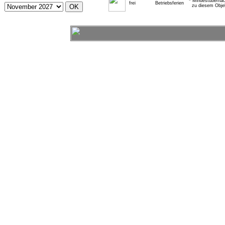
* Mindestübernac
frei
Betriebsferien
zu diesem Obje