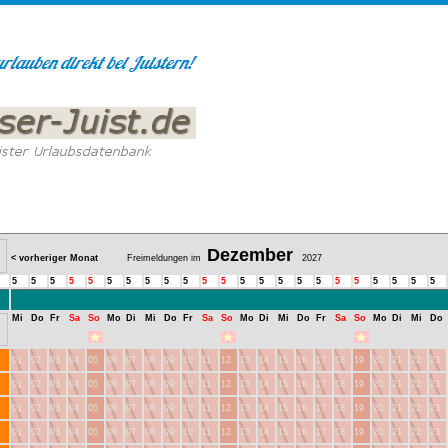
Dezember
< vorheriger Monat
Freimeldungen im
2027
5
5
5
5
5
5
5
5
5
5
5
5
5
5
5
5
5
5
5
5
5
5
5
Mi
Do
Fr
Sa
So
Mo
Di
Mi
Do
Fr
Sa
So
Mo
Di
Mi
Do
Fr
Sa
So
Mo
Di
Mi
Do
01
02
03
04
05
06
07
08
09
10
11
12
13
14
15
16
17
18
19
20
21
22
23
01
02
03
04
05
06
07
08
09
10
11
12
13
14
15
16
17
18
19
20
21
22
23
01
02
03
04
05
06
07
08
09
10
11
12
13
14
15
16
17
18
19
20
21
22
23
01
02
03
04
05
06
07
08
09
10
11
12
13
14
15
16
17
18
19
20
21
22
23