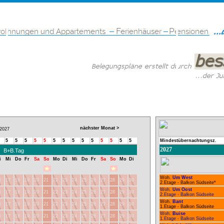
nächster Monat >
027
5
5
5
5
5
5
5
5
5
5
5
5
5
5
Mindestübernachtungsz.
2027
B+B.Tag
i
Mi
Do
Fr
Sa
So
Mo
Di
Mi
Do
Fr
Sa
So
Mo
Di
Woh.
Um West
6
17
18
19
20
21
22
23
24
25
26
27
28
29
30
2.Etage - Balkon Südseite*
Woh.
Um Oost
6
17
18
19
20
21
22
23
24
25
26
27
28
29
30
2.Etage - Balkon Südseite
Woh.
Bant
6
17
18
19
20
21
22
23
24
25
26
27
28
29
30
1.Etage - Balkon Südseite
Woh.
Buise
6
17
18
19
20
21
22
23
24
25
26
27
28
29
30
1.Etage - Balkon Südseite