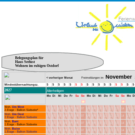
Belegungsplan für
Haus Seelust
Wohnen im ruhigen Ostdorf
November
< vorheriger Monat
Freimeldungen im
2
Mindestübernachtungsz.
5
5
5
5
5
5
5
5
5
5
5
5
5
5
5
5
2027
Allerheiligen
Mo
Di
Mi
Do
Fr
Sa
So
Mo
Di
Mi
Do
Fr
Sa
So
Mo
D
Woh.
Um West
01
02
03
04
05
06
07
08
09
10
11
12
13
14
15
1
2.Etage - Balkon Südseite*
Woh.
Um Oost
01
02
03
04
05
06
07
08
09
10
11
12
13
14
15
1
2.Etage - Balkon Südseite
Woh.
Bant
01
02
03
04
05
06
07
08
09
10
11
12
13
14
15
1
1.Etage - Balkon Südseite
Woh.
Buise
01
02
03
04
05
06
07
08
09
10
11
12
13
14
15
1
1.Etage - Balkon Südseite