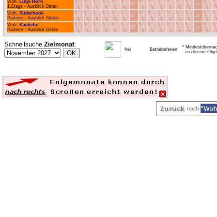
Woh.
Lütje Hörn
01
02
03
04
05
06
07
08
09
10
11
12
13
14
15
1
1.Etage - Ausblick Osten
Woh.
Süderhook
01
02
03
04
05
06
07
08
09
10
11
12
13
14
15
1
Parterre - Ausblick Süden
Woh.
Kachelot
01
02
03
04
05
06
07
08
09
10
11
12
13
14
15
1
Parterre - Ausblick Osten
Schnellsuche
Zielmonat
:
* Mindestübernac
frei
Betriebsferien
zu diesem Obje