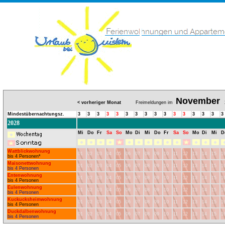
November
< vorheriger Monat
Freimeldungen im
2
Mindestübernachtungsz.
3
3
3
3
3
3
3
3
3
3
3
3
3
3
3
3
2028
Mi
Do
Fr
Sa
So
Mo
Di
Mi
Do
Fr
Sa
So
Mo
Di
Mi
D
Wattblickwohnung
01
02
03
04
05
06
07
08
09
10
11
12
13
14
15
1
bis 4 Personen*
Maisonettwohnung
01
02
03
04
05
06
07
08
09
10
11
12
13
14
15
1
bis 4 Personen
Entenwohnung
01
02
03
04
05
06
07
08
09
10
11
12
13
14
15
1
bis 4 Personen
Eulenwohnung
01
02
03
04
05
06
07
08
09
10
11
12
13
14
15
1
bis 4 Personen
Kuckucksheimwohnung
01
02
03
04
05
06
07
08
09
10
11
12
13
14
15
1
bis 4 Personen
Duckdalbenwohnung
01
02
03
04
05
06
07
08
09
10
11
12
13
14
15
1
bis 4 Personen