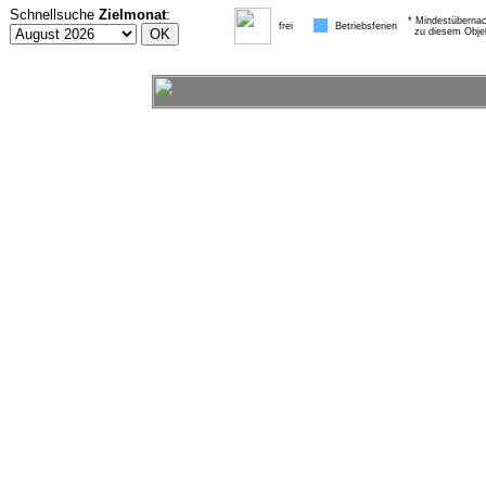
Schnellsuche
Zielmonat
:
* Mindestübernac
frei
Betriebsferien
zu diesem Obje