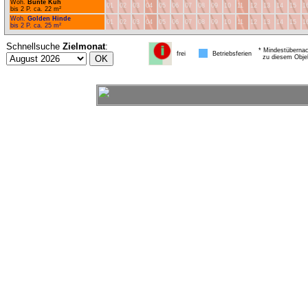
Woh.
Bunte Kuh
01
02
03
04
05
06
07
08
09
10
11
12
13
14
15
1
bis 2 P. ca. 22 m²
Woh.
Golden Hinde
01
02
03
04
05
06
07
08
09
10
11
12
13
14
15
1
bis 2 P. ca. 25 m²
Schnellsuche
Zielmonat
:
* Mindestübernac
frei
Betriebsferien
zu diesem Obje