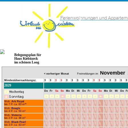
Belegungsplan für
Haus Kiebitzeck
im schönen Loog
November
< vorheriger Monat
Freimeldungen im
2
Mindestübernachtungsz.
3
3
3
3
3
3
3
3
3
3
3
3
3
3
3
3
2029
Do
Fr
Sa
So
Mo
Di
Mi
Do
Fr
Sa
So
Mo
Di
Mi
Do
F
Woh.
Ark Royal
01
02
03
04
05
06
07
08
09
10
11
12
13
14
15
1
bis 7 P. ca. 83 m²*
Woh.
Beagle
01
02
03
04
05
06
07
08
09
10
11
12
13
14
15
1
bis 4 P. ca. 50 m²
Woh.
Victoria
01
02
03
04
05
06
07
08
09
10
11
12
13
14
15
1
bis 2 P. ca. 36 m²
Woh.
Black Pearl
01
02
03
04
05
06
07
08
09
10
11
12
13
14
15
1
bis 3 P. ca. 43 m²