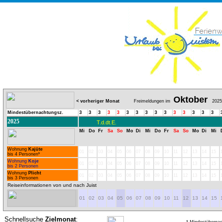
Oktober
< vorheriger Monat
Freimeldungen im
2025
Mindestübernachtungsz.
3
3
3
3
3
3
3
3
3
3
3
3
3
3
3
2025
T.d.dt.E.
Mi
Do
Fr
Sa
So
Mo
Di
Mi
Do
Fr
Sa
So
Mo
Di
Mi
Wohnung
Kajüte
01
02
03
04
05
06
07
08
09
10
11
12
13
14
15
bis 4 Personen*
Wohnung
Koje
01
02
03
04
05
06
07
08
09
10
11
12
13
14
15
bis 2 Personen
Wohnung
Plicht
01
02
03
04
05
06
07
08
09
10
11
12
13
14
15
bis 3 Personen
Reiseinformationen von und nach Juist
01
02
03
04
05
06
07
08
09
10
11
12
13
14
15
Schnellsuche
Zielmonat
: