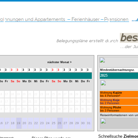
nächster Monat >
3
3
3
3
3
3
3
3
3
3
3
3
3
3
3
3
Mindestübernachtungsz.
2025
Do
Fr
Sa
So
Mo
Di
Mi
Do
Fr
Sa
So
Mo
Di
Mi
Do
Fr
Wohnung
Kajüte
16
17
18
19
20
21
22
23
24
25
26
27
28
29
30
31
bis 4 Personen*
Wohnung
Koje
16
17
18
19
20
21
22
23
24
25
26
27
28
29
30
31
bis 2 Personen
Wohnung
Plicht
16
17
18
19
20
21
22
23
24
25
26
27
28
29
30
31
bis 3 Personen
Reiseinformationen von un
16
17
18
19
20
21
22
23
24
25
26
27
28
29
30
31
Schnellsuche
Zielmo