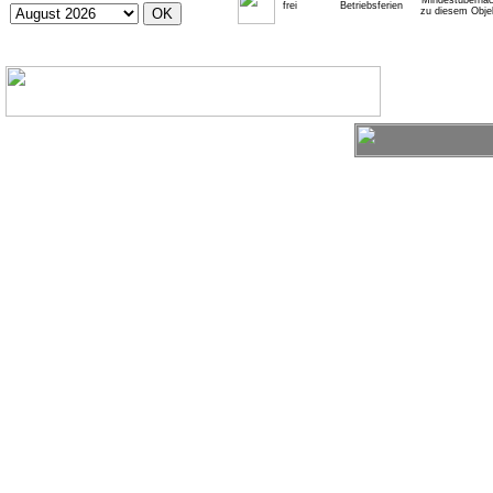
* Mindestübernac
frei
Betriebsferien
zu diesem Obje