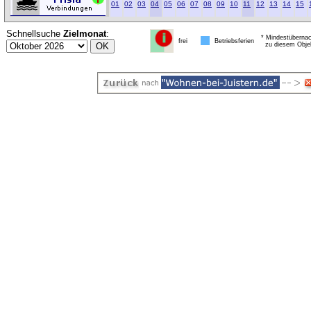
01
02
03
04
05
06
07
08
09
10
11
12
13
14
15
Schnellsuche
Zielmonat
:
* Mindestübernac
frei
Betriebsferien
zu diesem Obje