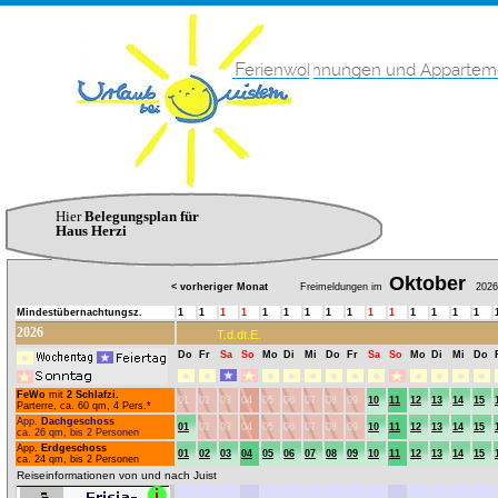
Hier
Belegungsplan für
Haus Herzi
Oktober
< vorheriger Monat
Freimeldungen im
2026
Mindestübernachtungsz.
1
1
1
1
1
1
1
1
1
1
1
1
1
1
1
2026
T.d.dt.E.
Do
Fr
Sa
So
Mo
Di
Mi
Do
Fr
Sa
So
Mo
Di
Mi
Do
FeWo
mit
2 Schlafzi.
01
02
03
04
05
06
07
08
09
10
11
12
13
14
15
Parterre, ca. 60 qm, 4 Pers.*
App.
Dachgeschoss
01
02
03
04
05
06
07
08
09
10
11
12
13
14
15
ca. 26 qm, bis 2 Personen
App.
Erdgeschoss
01
02
03
04
05
06
07
08
09
10
11
12
13
14
15
ca. 24 qm, bis 2 Personen
Reiseinformationen von und nach Juist