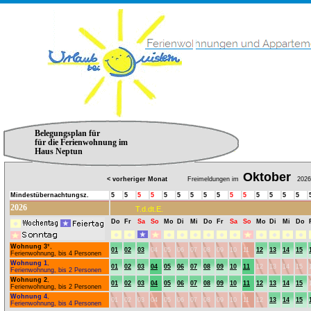
Belegungsplan für
für die Ferienwohnung im
Haus Neptun
Oktober
< vorheriger Monat
Freimeldungen im
2026
Mindestübernachtungsz.
5
5
5
5
5
5
5
5
5
5
5
5
5
5
5
2026
T.d.dt.E.
Do
Fr
Sa
So
Mo
Di
Mi
Do
Fr
Sa
So
Mo
Di
Mi
Do
Wohnung 3
*,
01
02
03
04
05
06
07
08
09
10
11
12
13
14
15
Ferienwohnung, bis 4 Personen
Wohnung 1
,
01
02
03
04
05
06
07
08
09
10
11
12
13
14
15
Ferienwohnung, bis 2 Personen
Wohnung 2
,
01
02
03
04
05
06
07
08
09
10
11
12
13
14
15
Ferienwohnung, bis 2 Personen
Wohnung 4
,
01
02
03
04
05
06
07
08
09
10
11
12
13
14
15
Ferienwohnung, bis 4 Personen