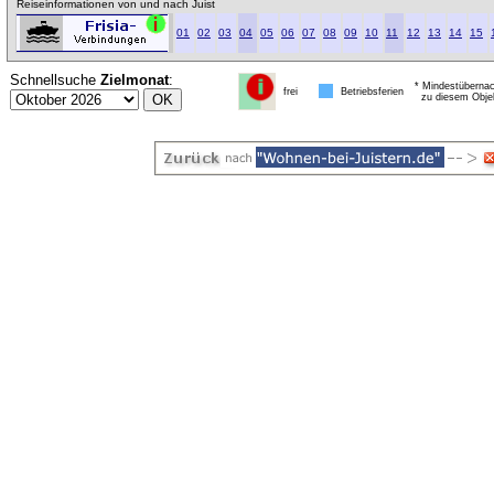
Reiseinformationen von und nach Juist
01
02
03
04
05
06
07
08
09
10
11
12
13
14
15
Schnellsuche
Zielmonat
:
* Mindestübernac
frei
Betriebsferien
zu diesem Obje