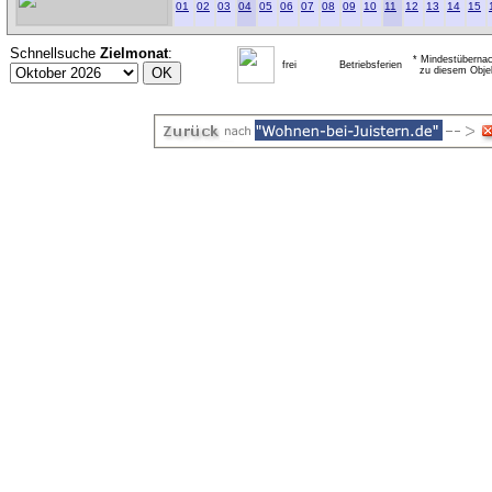
01
02
03
04
05
06
07
08
09
10
11
12
13
14
15
Schnellsuche
Zielmonat
:
* Mindestübernac
frei
Betriebsferien
zu diesem Obje