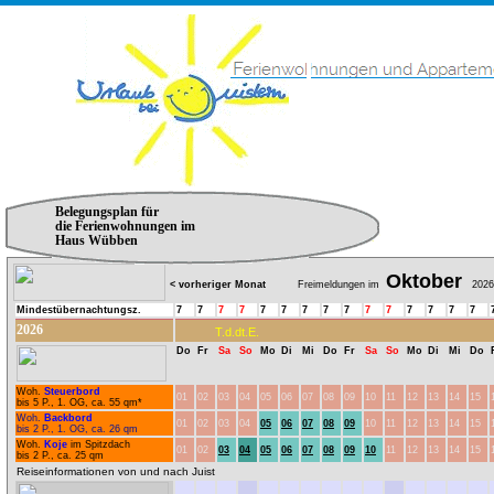
Belegungsplan für
die Ferienwohnungen im
Haus Wübben
Oktober
< vorheriger Monat
Freimeldungen im
2026
Mindestübernachtungsz.
7
7
7
7
7
7
7
7
7
7
7
7
7
7
7
2026
T.d.dt.E.
Do
Fr
Sa
So
Mo
Di
Mi
Do
Fr
Sa
So
Mo
Di
Mi
Do
Woh.
Steuerbord
01
02
03
04
05
06
07
08
09
10
11
12
13
14
15
bis 5 P., 1. OG, ca. 55 qm*
Woh.
Backbord
01
02
03
04
05
06
07
08
09
10
11
12
13
14
15
bis 2 P., 1. OG, ca. 26 qm
Woh.
Koje
im Spitzdach
01
02
03
04
05
06
07
08
09
10
11
12
13
14
15
bis 2 P., ca. 25 qm
Reiseinformationen von und nach Juist