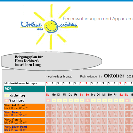
Belegungsplan für
Haus Kiebitzeck
im schönen Loog
Oktober
< vorheriger Monat
Freimeldungen im
2028
Mindestübernachtungsz.
3
3
3
3
3
3
3
3
3
3
3
3
3
3
3
3
2028
So
Mo
Di
Mi
Do
Fr
Sa
So
Mo
Di
Mi
Do
Fr
Sa
So
M
Woh.
Ark Royal
01
02
03
04
05
06
07
08
09
10
11
12
13
14
15
1
bis 7 P. ca. 83 m²*
Woh.
Beagle
01
02
03
04
05
06
07
08
09
10
11
12
13
14
15
1
bis 4 P. ca. 50 m²
Woh.
Victoria
01
02
03
04
05
06
07
08
09
10
11
12
13
14
15
1
bis 2 P. ca. 36 m²
Woh.
Black Pearl
01
02
03
04
05
06
07
08
09
10
11
12
13
14
15
1
bis 3 P. ca. 43 m²