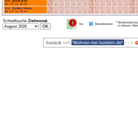
Woh.
Bunte Kuh
01
02
03
04
05
06
07
08
09
10
11
12
13
14
15
1
bis 2 P. ca. 22 m²
Woh.
Golden Hinde
01
02
03
04
05
06
07
08
09
10
11
12
13
14
15
1
bis 2 P. ca. 25 m²
Schnellsuche
Zielmonat
:
* Mindestübernac
frei
Betriebsferien
zu diesem Obje