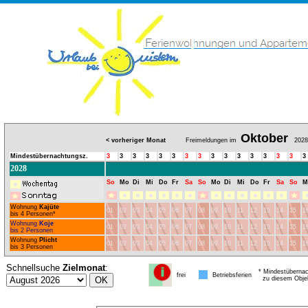
Oktober
< vorheriger Monat
Freimeldungen im
2028
Mindestübernachtungsz.
3
3
3
3
3
3
3
3
3
3
3
3
3
3
3
3
2028
So
Mo
Di
Mi
Do
Fr
Sa
So
Mo
Di
Mi
Do
Fr
Sa
So
M
Wohnung
Kajüte
01
02
03
04
05
06
07
08
09
10
11
12
13
14
15
1
bis 4 Personen*
Wohnung
Koje
01
02
03
04
05
06
07
08
09
10
11
12
13
14
15
1
bis 2 Personen
Wohnung
Plicht
01
02
03
04
05
06
07
08
09
10
11
12
13
14
15
1
bis 3 Personen
Schnellsuche
Zielmonat
:
* Mindestübernac
frei
Betriebsferien
zu diesem Obje