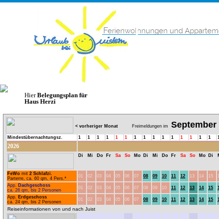
Hier
Belegungsplan für
Haus Herzi
September
< vorheriger Monat
Freimeldungen im
Mindestübernachtungsz.
1
1
1
1
1
1
1
1
1
1
1
1
1
1
1
2026
Di
Mi
Do
Fr
Sa
So
Mo
Di
Mi
Do
Fr
Sa
So
Mo
Di
FeWo
mit
2 Schlafzi.
01
02
03
04
05
06
07
08
09
10
11
12
13
14
15
Parterre, ca. 60 qm, 4 Pers.*
App.
Dachgeschoss
01
02
03
04
05
06
07
08
09
10
11
12
13
14
15
ca. 26 qm, bis 2 Personen
App.
Erdgeschoss
01
02
03
04
05
06
07
08
09
10
11
12
13
14
15
ca. 24 qm, bis 2 Personen
Reiseinformationen von und nach Juist