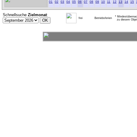
01
02
03
04
05
06
07
08
09
10
11
12
13
14
15
Schnellsuche
Zielmonat
:
* Mindestübernac
frei
Betriebsferien
zu diesem Obje