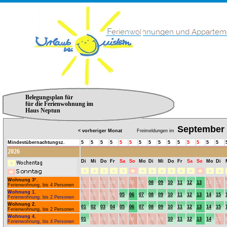
Belegungsplan für
für die Ferienwohnung im
Haus Neptun
September
< vorheriger Monat
Freimeldungen im
Mindestübernachtungsz.
5
5
5
5
5
5
5
5
5
5
5
5
5
5
5
2026
Di
Mi
Do
Fr
Sa
So
Mo
Di
Mi
Do
Fr
Sa
So
Mo
Di
Wohnung 3
*,
01
02
03
04
05
06
07
08
09
10
11
12
13
14
15
Ferienwohnung, bis 4 Personen
Wohnung 1
,
01
02
03
04
05
06
07
08
09
10
11
12
13
14
15
Ferienwohnung, bis 2 Personen
Wohnung 2
,
01
02
03
04
05
06
07
08
09
10
11
12
13
14
15
Ferienwohnung, bis 2 Personen
Wohnung 4
,
01
02
03
04
05
06
07
08
09
10
11
12
13
14
15
Ferienwohnung, bis 4 Personen