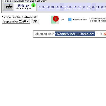
Reiseinformationen von und nach Juist
01
02
03
04
05
06
07
08
09
10
11
12
13
14
15
Schnellsuche
Zielmonat
:
* Mindestübernac
frei
Betriebsferien
zu diesem Obje