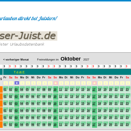
Oktober
< vorheriger Monat
Freimeldungen im
2027
3
3
3
3
3
3
3
3
3
3
3
3
3
3
3
3
3
3
3
3
3
3
3
T.d.dt.E.
Fr
Sa
So
Mo
Di
Mi
Do
Fr
Sa
So
Mo
Di
Mi
Do
Fr
Sa
So
Mo
Di
Mi
Do
Fr
Sa
01
02
03
04
05
06
07
08
09
10
11
12
13
14
15
16
17
18
19
20
21
22
23
01
02
03
04
05
06
07
08
09
10
11
12
13
14
15
16
17
18
19
20
21
22
23
01
02
03
04
05
06
07
08
09
10
11
12
13
14
15
16
17
18
19
20
21
22
23
01
02
03
04
05
06
07
08
09
10
11
12
13
14
15
16
17
18
19
20
21
22
23
01
02
03
04
05
06
07
08
09
10
11
12
13
14
15
16
17
18
19
20
21
22
23
01
02
03
04
05
06
07
08
09
10
11
12
13
14
15
16
17
18
19
20
21
22
23