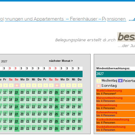
nächster Monat >
2027
3
3
3
3
3
3
3
3
3
3
3
3
3
3
Mindestübernachtungsz.
2027
o
Fr
Sa
So
Mo
Di
Mi
Do
Fr
Sa
So
Mo
Di
Mi
Do
Wattblickwohnung
6
17
18
19
20
21
22
23
24
25
26
27
28
29
30
bis 4 Personen*
Maisonettwohnung
6
17
18
19
20
21
22
23
24
25
26
27
28
29
30
bis 4 Personen
Entenwohnung
6
17
18
19
20
21
22
23
24
25
26
27
28
29
30
bis 4 Personen
Eulenwohnung
6
17
18
19
20
21
22
23
24
25
26
27
28
29
30
bis 4 Personen
Kuckucksheimwohnung
6
17
18
19
20
21
22
23
24
25
26
27
28
29
30
bis 4 Personen
Duckdalbenwohnung
6
17
18
19
20
21
22
23
24
25
26
27
28
29
30
bis 4 Personen