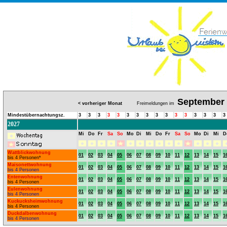
September
< vorheriger Monat
Freimeldungen im
Mindestübernachtungsz.
3
3
3
3
3
3
3
3
3
3
3
3
3
3
3
3
2027
Mi
Do
Fr
Sa
So
Mo
Di
Mi
Do
Fr
Sa
So
Mo
Di
Mi
D
Wattblickwohnung
01
02
03
04
05
06
07
08
09
10
11
12
13
14
15
1
bis 4 Personen*
Maisonettwohnung
01
02
03
04
05
06
07
08
09
10
11
12
13
14
15
1
bis 4 Personen
Entenwohnung
01
02
03
04
05
06
07
08
09
10
11
12
13
14
15
1
bis 4 Personen
Eulenwohnung
01
02
03
04
05
06
07
08
09
10
11
12
13
14
15
1
bis 4 Personen
Kuckucksheimwohnung
01
02
03
04
05
06
07
08
09
10
11
12
13
14
15
1
bis 4 Personen
Duckdalbenwohnung
01
02
03
04
05
06
07
08
09
10
11
12
13
14
15
1
bis 4 Personen