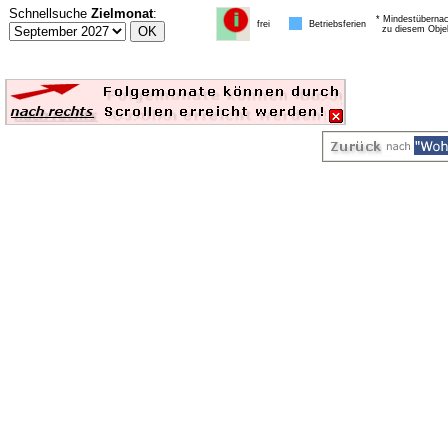
Schnellsuche
Zielmonat
:
* Mindestübernac
frei
Betriebsferien
zu diesem Obje