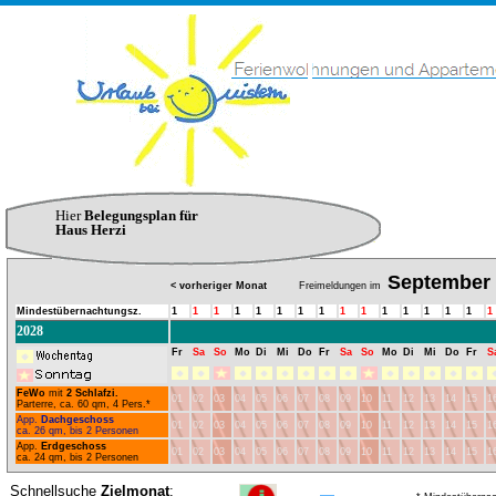
Hier
Belegungsplan für
Haus Herzi
September
< vorheriger Monat
Freimeldungen im
Mindestübernachtungsz.
1
1
1
1
1
1
1
1
1
1
1
1
1
1
1
1
2028
Fr
Sa
So
Mo
Di
Mi
Do
Fr
Sa
So
Mo
Di
Mi
Do
Fr
S
FeWo
mit
2 Schlafzi.
01
02
03
04
05
06
07
08
09
10
11
12
13
14
15
1
Parterre, ca. 60 qm, 4 Pers.*
App.
Dachgeschoss
01
02
03
04
05
06
07
08
09
10
11
12
13
14
15
1
ca. 26 qm, bis 2 Personen
App.
Erdgeschoss
01
02
03
04
05
06
07
08
09
10
11
12
13
14
15
1
ca. 24 qm, bis 2 Personen
Schnellsuche
Zielmonat
: