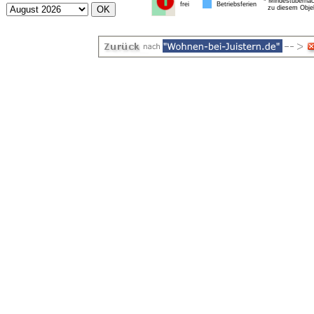
* Mindestübernac
frei
Betriebsferien
zu diesem Obje