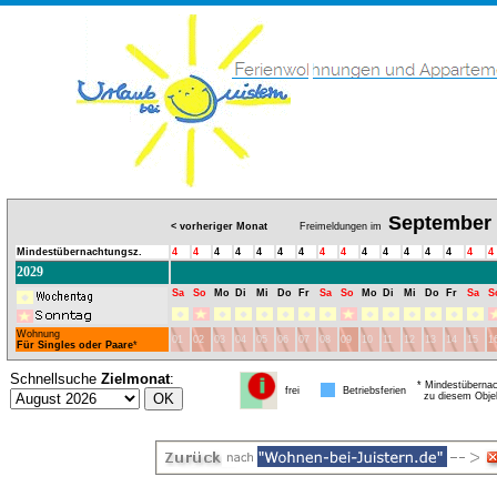
September
< vorheriger Monat
Freimeldungen im
Mindestübernachtungsz.
4
4
4
4
4
4
4
4
4
4
4
4
4
4
4
4
2029
Sa
So
Mo
Di
Mi
Do
Fr
Sa
So
Mo
Di
Mi
Do
Fr
Sa
S
Wohnung
01
02
03
04
05
06
07
08
09
10
11
12
13
14
15
1
Für Singles oder Paare
*
Schnellsuche
Zielmonat
:
* Mindestübernac
frei
Betriebsferien
zu diesem Obje