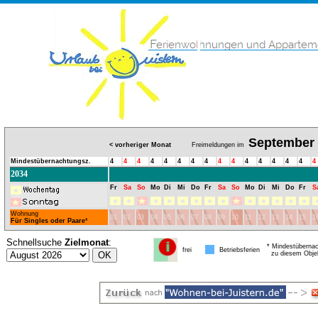
September
< vorheriger Monat
Freimeldungen im
Mindestübernachtungsz.
4
4
4
4
4
4
4
4
4
4
4
4
4
4
4
4
2034
Fr
Sa
So
Mo
Di
Mi
Do
Fr
Sa
So
Mo
Di
Mi
Do
Fr
S
Wohnung
01
02
03
04
05
06
07
08
09
10
11
12
13
14
15
1
Für Singles oder Paare
*
Schnellsuche
Zielmonat
:
* Mindestübernac
frei
Betriebsferien
zu diesem Obje