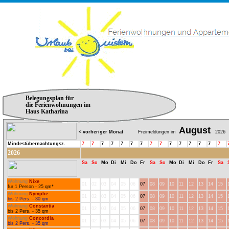
Belegungsplan für
die Ferienwohnungen im
Haus Katharina
August
< vorheriger Monat
Freimeldungen im
2026
Mindestübernachtungsz.
7
7
7
7
7
7
7
7
7
7
7
7
7
7
7
2026
Sa
So
Mo
Di
Mi
Do
Fr
Sa
So
Mo
Di
Mi
Do
Fr
Sa
Wohnung
Nixe
01
02
03
04
05
06
07
08
09
10
11
12
13
14
15
für 1 Person - 25 qm*
Wohnung
Nymphe
01
02
03
04
05
06
07
08
09
10
11
12
13
14
15
bis 2 Pers. - 30 qm
Wohnung
Constantia
01
02
03
04
05
06
07
08
09
10
11
12
13
14
15
bis 2 Pers. - 35 qm
Wohnung
Concordia
01
02
03
04
05
06
07
08
09
10
11
12
13
14
15
bis 2 Pers. - 35 qm