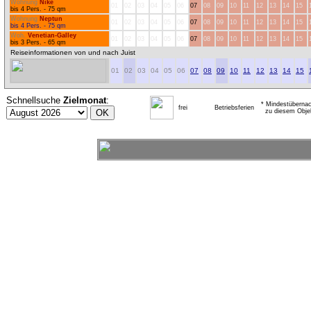
Wohnung
Nike
01
02
03
04
05
06
07
08
09
10
11
12
13
14
15
bis 4 Pers. - 75 qm
Wohnung
Neptun
01
02
03
04
05
06
07
08
09
10
11
12
13
14
15
bis 4 Pers. - 75 qm
Woh.
Venetian-Galley
01
02
03
04
05
06
07
08
09
10
11
12
13
14
15
bis 3 Pers. - 65 qm
Reiseinformationen von und nach Juist
01
02
03
04
05
06
07
08
09
10
11
12
13
14
15
Schnellsuche
Zielmonat
:
* Mindestübernac
frei
Betriebsferien
zu diesem Obje