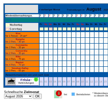
August
< vorheriger Monat
Freimeldungen im
202
Mindestübernachtungsz.
7
7
7
7
7
7
7
7
7
7
7
7
7
7
7
2025
Fr
Sa
So
Mo
Di
Mi
Do
Fr
Sa
So
Mo
Di
Mi
Do
Fr
Wohnung
Nixe
01
02
03
04
05
06
07
08
09
10
11
12
13
14
15
für 1 Person - 25 qm*
Wohnung
Nymphe
01
02
03
04
05
06
07
08
09
10
11
12
13
14
15
bis 2 Pers. - 30 qm
Wohnung
Constantia
01
02
03
04
05
06
07
08
09
10
11
12
13
14
15
bis 2 Pers. - 35 qm
Wohnung
Concordia
01
02
03
04
05
06
07
08
09
10
11
12
13
14
15
bis 2 Pers. - 35 qm
Wohnung
Nike
01
02
03
04
05
06
07
08
09
10
11
12
13
14
15
bis 4 Pers. - 75 qm
Wohnung
Neptun
01
02
03
04
05
06
07
08
09
10
11
12
13
14
15
bis 4 Pers. - 75 qm
Woh.
Venetian-Galley
01
02
03
04
05
06
07
08
09
10
11
12
13
14
15
bis 3 Pers. - 65 qm
Reiseinformationen von und nach Juist
01
02
03
04
05
06
07
08
09
10
11
12
13
14
15
Schnellsuche
Zielmonat
:
* Mindestübern
frei
Betriebsferien
zu diesem Obj