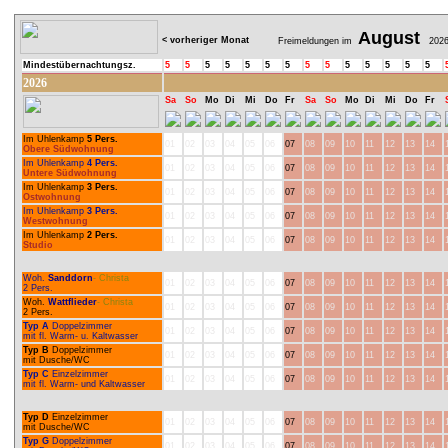
August
< vorheriger Monat
Freimeldungen im
202
Mindestübernachtungsz.
5
5
5
5
5
5
5
5
5
5
5
5
5
5
2026
Sa
So
Mo
Di
Mi
Do
Fr
Sa
So
Mo
Di
Mi
Do
Fr
Im Uhlenkamp
5 Pers.
01
02
03
04
05
06
07
08
09
10
11
12
13
14
Obere Südwohnung
Im Uhlenkamp
4 Pers.
01
02
03
04
05
06
07
08
09
10
11
12
13
14
Untere Südwohnung
Im Uhlenkamp
3 Pers.
01
02
03
04
05
06
07
08
09
10
11
12
13
14
Ostwohnung
Im Uhlenkamp
3 Pers.
01
02
03
04
05
06
07
08
09
10
11
12
13
14
Westwohnung
Im Uhlenkamp
2 Pers.
01
02
03
04
05
06
07
08
09
10
11
12
13
14
Studio
Woh.
Sanddorn
- Christa
01
02
03
04
05
06
07
08
09
10
11
12
13
14
2 Pers.
Woh.
Wattflieder
- Christa
01
02
03
04
05
06
07
08
09
10
11
12
13
14
2 Pers.
Typ A
Doppelzimmer
01
02
03
04
05
06
07
08
09
10
11
12
13
14
mit fl. Warm- u. Kaltwasser
Typ B
Doppelzimmer
01
02
03
04
05
06
07
08
09
10
11
12
13
14
mit Dusche/WC
Typ C
Einzelzimmer
01
02
03
04
05
06
07
08
09
10
11
12
13
14
mit fl. Warm- und Kaltwasser
Typ D
Einzelzimmer
01
02
03
04
05
06
07
08
09
10
11
12
13
14
mit Dusche/WC
Typ G
Doppelzimmer
01
02
03
04
05
06
07
08
09
10
11
12
13
14