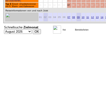
mit Dusche/WC
Typ E
Einzel -/Zweibettzimmer
01
02
03
04
05
06
07
08
09
10
11
12
13
14
mit fl. Warm- und Kaltwasser
Reiseinformationen von und nach Juist
01
02
03
04
05
06
07
08
09
10
11
12
13
14
Schnellsuche
Zielmonat
:
frei
Betriebsferien