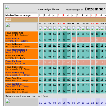
Dezember
< vorheriger Monat
Freimeldungen im
Mindestübernachtungsz.
4
4
4
4
4
4
4
4
4
4
4
4
4
4
2026
Di
Mi
Do
Fr
Sa
So
Mo
Di
Mi
Do
Fr
Sa
So
Mo
FeWo
Haaks Gat
01
02
03
04
05
06
07
08
09
10
11
12
13
14
Meyenb. 4 P., Parterre*
FeWo
Billriff
01
02
03
04
05
06
07
08
09
10
11
12
13
14
Meyenb. 3 P., Parterre
Fewo
Kalfarmer
01
02
03
04
05
06
07
08
09
10
11
12
13
14
Hs. Meyenb. 3 P., 30 qm
FeWo
Memmertsand
01
02
03
04
05
06
07
08
09
10
11
12
13
14
Meyenb. 5 P., 1.OG
FeWo
Lütje Hörn
01
02
03
04
05
06
07
08
09
10
11
12
13
14
Meyenb. 2 P., 1.OG
FeWo
Kachelot
01
02
03
04
05
06
07
08
09
10
11
12
13
14
Meyenb. 4 P., 1.OG
FeWo
Süderoog
01
02
03
04
05
06
07
08
09
10
11
12
13
14
Hs. Meyenb. 4 P., 70 qm
FeWo
Norderoog
01
02
03
04
05
06
07
08
09
10
11
12
13
14
Hs. Meyenb. 4 P., 60 qm
FeWo
Seeblick
01
02
03
04
05
06
07
08
09
10
11
12
13
14
Gerds Höft 3 P., 50 qm
FeWo
Wattblick
01
02
03
04
05
06
07
08
09
10
11
12
13
14
Gerds Höft 6 P., 110 qm
FeWo
Dünenblick
01
02
03
04
05
06
07
08
09
10
11
12
13
14
Gerds Höft 4 P., 65 qm
Reiseinformationen von und nach Juist
01
02
03
04
05
06
07
08
09
10
11
12
13
14