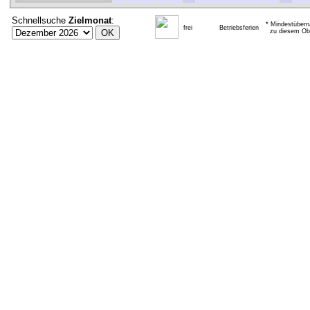
Schnellsuche
Zielmonat
:
* Mindestübern
frei
Betriebsferien
zu diesem Obj