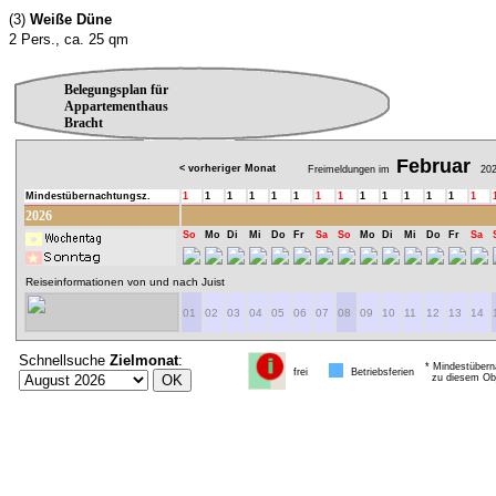
(3)
Weiße Düne
2 Pers., ca. 25 qm
Belegungsplan für
Appartementhaus
Bracht
Februar
< vorheriger Monat
Freimeldungen im
202
Mindestübernachtungsz.
1
1
1
1
1
1
1
1
1
1
1
1
1
1
2026
So
Mo
Di
Mi
Do
Fr
Sa
So
Mo
Di
Mi
Do
Fr
Sa
Reiseinformationen von und nach Juist
01
02
03
04
05
06
07
08
09
10
11
12
13
14
Schnellsuche
Zielmonat
:
* Mindestübern
frei
Betriebsferien
zu diesem Obj