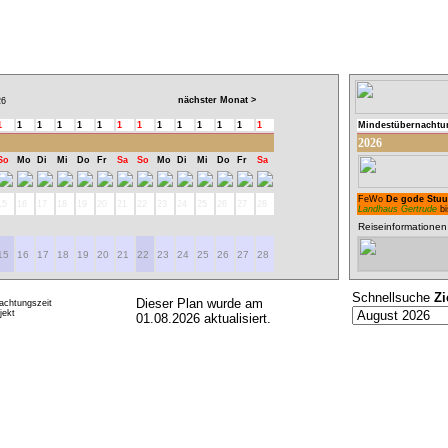
nächster Monat >
6
1
1
1
1
1
1
1
1
1
1
1
1
1
1
Mindestübernachtu
2026
So
Mo
Di
Mi
Do
Fr
Sa
So
Mo
Di
Mi
Do
Fr
Sa
FeWo
De gode Stuu
15
16
17
18
19
20
21
22
23
24
25
26
27
28
Landhaus Gertrude
bi
Reiseinformationen
15
16
17
18
19
20
21
22
23
24
25
26
27
28
Schnellsuche
Zi
Dieser Plan wurde am
achtungszeit
ekt
01.08.2026 aktualisiert.