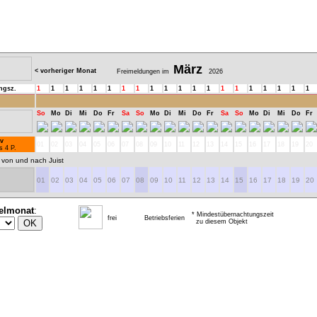
März
< vorheriger Monat
Freimeldungen im
2026
ngsz.
1
1
1
1
1
1
1
1
1
1
1
1
1
1
1
1
1
1
1
1
So
Mo
Di
Mi
Do
Fr
Sa
So
Mo
Di
Mi
Do
Fr
Sa
So
Mo
Di
Mi
Do
Fr
v
01
02
03
04
05
06
07
08
09
10
11
12
13
14
15
16
17
18
19
20
s 4 P.
 von und nach Juist
01
02
03
04
05
06
07
08
09
10
11
12
13
14
15
16
17
18
19
20
elmonat
:
* Mindestübernachtungszeit
frei
Betriebsferien
zu diesem Objekt