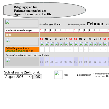
Belegungsplan für
Ferienwohnungen bei der
Agentur Iwona Jentsch e. Kfr.
Februar
< vorheriger Monat
Freimeldungen im
202
Mindestübernachtungsz.
1
1
1
1
1
1
1
1
1
1
1
1
1
1
2026
So
Mo
Di
Mi
Do
Fr
Sa
So
Mo
Di
Mi
Do
Fr
Sa
FeWo
De gode Stuuv
01
02
03
04
05
06
07
08
09
10
11
12
13
14
Landhaus Gertrude
bis 4 P.
Reiseinformationen von und nach Juist
01
02
03
04
05
06
07
08
09
10
11
12
13
14
Schnellsuche
Zielmonat
:
* Mindestübern
frei
Betriebsferien
zu diesem Obj