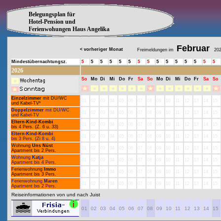
Belegungsplan für
Hotel-Pension und
Ferienwohungen Haus Angelika
Februar
< vorheriger Monat
Freimeldungen im
202
Mindestübernachtungsz.
5
5
5
5
5
5
5
5
5
5
5
5
5
5
5
2026
So
Mo
Di
Mi
Do
Fr
Sa
So
Mo
Di
Mi
Do
Fr
Sa
So
Einzelzimmer
mit DU/WC
01
02
03
04
05
06
07
08
09
10
11
12
13
14
15
und Kabel-TV*
Doppelzimmer
mit DU/WC
01
02
03
04
05
06
07
08
09
10
11
12
13
14
15
und Kabel-TV
Eltern-Kind-Kombi
01
02
03
04
05
06
07
08
09
10
11
12
13
14
15
bis 4 Pers. (Z. 6 u. 33)
Eltern-Kind-Kombi
01
02
03
04
05
06
07
08
09
10
11
12
13
14
15
bis 3 Pers. (Zi 8 u. 4)
Wohnung
Uns Nüst
01
02
03
04
05
06
07
08
09
10
11
12
13
14
15
Apartment bis 2 Pers.
Wohnung
Katja
01
02
03
04
05
06
07
08
09
10
11
12
13
14
15
Apartment bis 4 Pers.
Ferienwohnung
Immo
01
02
03
04
05
06
07
08
09
10
11
12
13
14
15
Apartment bis 3 Pers.
Ferienwohnung
Maren
01
02
03
04
05
06
07
08
09
10
11
12
13
14
15
Apartment bis 2 Pers.
Reiseinformationen von und nach Juist
01
02
03
04
05
06
07
08
09
10
11
12
13
14
15