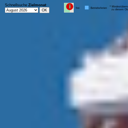
Schnellsuche
Zielmonat
:
* Mindestübern
frei
Betriebsferien
zu diesem Obj