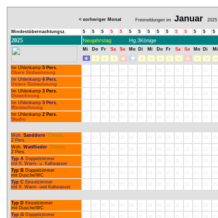
Januar
< vorheriger Monat
Freimeldungen im
2025
Mindestübernachtungsz.
5
5
5
5
5
5
5
5
5
5
5
5
5
5
5
2025
Neujahrstag
Hg.3Könige
Mi
Do
Fr
Sa
So
Mo
Di
Mi
Do
Fr
Sa
So
Mo
Di
Mi
Im Uhlenkamp
5 Pers.
01
02
03
04
05
06
07
08
09
10
11
12
13
14
15
Obere Südwohnung
Im Uhlenkamp
4 Pers.
01
02
03
04
05
06
07
08
09
10
11
12
13
14
15
Untere Südwohnung
Im Uhlenkamp
3 Pers.
01
02
03
04
05
06
07
08
09
10
11
12
13
14
15
Ostwohnung
Im Uhlenkamp
3 Pers.
01
02
03
04
05
06
07
08
09
10
11
12
13
14
15
Westwohnung
Im Uhlenkamp
2 Pers.
01
02
03
04
05
06
07
08
09
10
11
12
13
14
15
Studio
Woh.
Sanddorn
- Christa
01
02
03
04
05
06
07
08
09
10
11
12
13
14
15
2 Pers.
Woh.
Wattflieder
- Christa
01
02
03
04
05
06
07
08
09
10
11
12
13
14
15
2 Pers.
Typ A
Doppelzimmer
01
02
03
04
05
06
07
08
09
10
11
12
13
14
15
mit fl. Warm- u. Kaltwasser
Typ B
Doppelzimmer
01
02
03
04
05
06
07
08
09
10
11
12
13
14
15
mit Dusche/WC
Typ C
Einzelzimmer
01
02
03
04
05
06
07
08
09
10
11
12
13
14
15
mit fl. Warm- und Kaltwasser
Typ D
Einzelzimmer
01
02
03
04
05
06
07
08
09
10
11
12
13
14
15
mit Dusche/WC
Typ G
Doppelzimmer
01
02
03
04
05
06
07
08
09
10
11
12
13
14
15