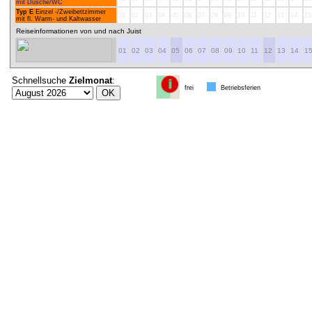
mit Dusche/WC
Typ E
Einzel -/Zweibettzimmer
01
02
03
04
05
06
07
08
09
10
11
12
13
14
15
mit fl. Warm- und Kaltwasser
Reiseinformationen von und nach Juist
01
02
03
04
05
06
07
08
09
10
11
12
13
14
1
Schnellsuche
Zielmonat
:
frei
Betriebsferien