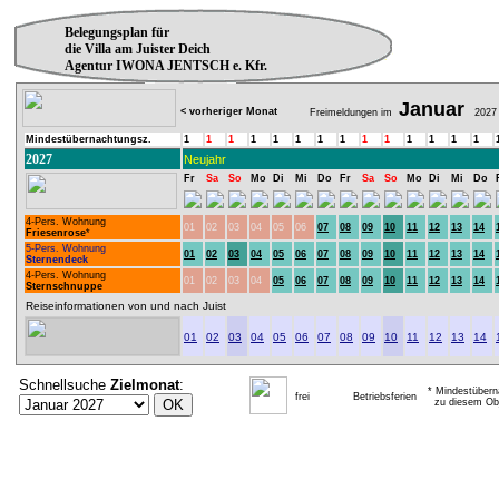
Belegungsplan für
die Villa am Juister Deich
Agentur IWONA JENTSCH e. Kfr.
Januar
< vorheriger Monat
Freimeldungen im
2027
Mindestübernachtungsz.
1
1
1
1
1
1
1
1
1
1
1
1
1
1
2027
Neujahr
Fr
Sa
So
Mo
Di
Mi
Do
Fr
Sa
So
Mo
Di
Mi
Do
4-Pers. Wohnung
01
02
03
04
05
06
07
08
09
10
11
12
13
14
Friesenrose
*
5-Pers. Wohnung
01
02
03
04
05
06
07
08
09
10
11
12
13
14
Sternendeck
4-Pers. Wohnung
01
02
03
04
05
06
07
08
09
10
11
12
13
14
Sternschnuppe
Reiseinformationen von und nach Juist
01
02
03
04
05
06
07
08
09
10
11
12
13
14
Schnellsuche
Zielmonat
:
* Mindestübern
frei
Betriebsferien
zu diesem Obj