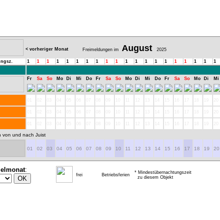
August
< vorheriger Monat
Freimeldungen im
2025
ungsz.
1
1
1
1
1
1
1
1
1
1
1
1
1
1
1
1
1
1
1
1
Fr
Sa
So
Mo
Di
Mi
Do
Fr
Sa
So
Mo
Di
Mi
Do
Fr
Sa
So
Mo
Di
Mi
01
02
03
04
05
06
07
08
09
10
11
12
13
14
15
16
17
18
19
20
01
02
03
04
05
06
07
08
09
10
11
12
13
14
15
16
17
18
19
20
01
02
03
04
05
06
07
08
09
10
11
12
13
14
15
16
17
18
19
20
n von und nach Juist
01
02
03
04
05
06
07
08
09
10
11
12
13
14
15
16
17
18
19
20
ielmonat
:
* Mindestübernachtungszeit
frei
Betriebsferien
zu diesem Objekt