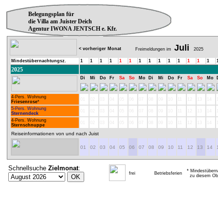
Belegungsplan für
die Villa am Juister Deich
Agentur IWONA JENTSCH e. Kfr.
Juli
< vorheriger Monat
Freimeldungen im
2025
Mindestübernachtungsz.
1
1
1
1
1
1
1
1
1
1
1
1
1
1
2025
Di
Mi
Do
Fr
Sa
So
Mo
Di
Mi
Do
Fr
Sa
So
Mo
4-Pers. Wohnung
01
02
03
04
05
06
07
08
09
10
11
12
13
14
Friesenrose
*
5-Pers. Wohnung
01
02
03
04
05
06
07
08
09
10
11
12
13
14
Sternendeck
4-Pers. Wohnung
01
02
03
04
05
06
07
08
09
10
11
12
13
14
Sternschnuppe
Reiseinformationen von und nach Juist
01
02
03
04
05
06
07
08
09
10
11
12
13
14
Schnellsuche
Zielmonat
:
* Mindestübern
frei
Betriebsferien
zu diesem Obj