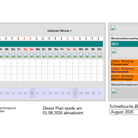
nächster Monat >
1
1
1
1
1
1
1
1
1
1
1
1
1
1
1
1
1
Mindestübernacht
2025
Di
Mi
Do
Fr
Sa
So
Mo
Di
Mi
Do
Fr
Sa
So
Mo
Di
Mi
Do
4-Pers. Wohnung
15
16
17
18
19
20
21
22
23
24
25
26
27
28
29
30
31
Friesenrose
*
5-Pers. Wohnung
15
16
17
18
19
20
21
22
23
24
25
26
27
28
29
30
31
Sternendeck
4-Pers. Wohnung
15
16
17
18
19
20
21
22
23
24
25
26
27
28
29
30
31
Sternschnuppe
Reiseinformatione
15
16
17
18
19
20
21
22
23
24
25
26
27
28
29
30
31
Schnellsuche
Z
Dieser Plan wurde am
achtungszeit
ekt
01.08.2026 aktualisiert.