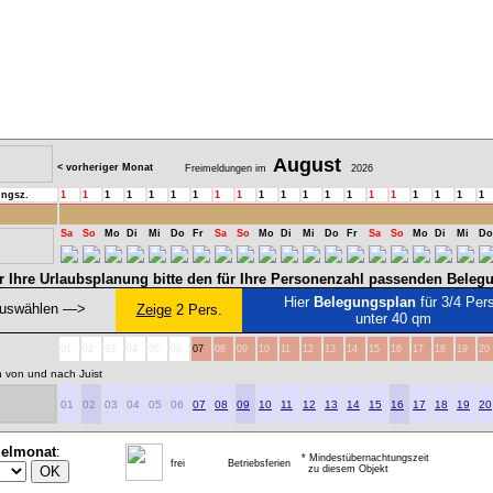
August
< vorheriger Monat
Freimeldungen im
2026
ungsz.
1
1
1
1
1
1
1
1
1
1
1
1
1
1
1
1
1
1
1
1
Sa
So
Mo
Di
Mi
Do
Fr
Sa
So
Mo
Di
Mi
Do
Fr
Sa
So
Mo
Di
Mi
Do
r Ihre Urlaubsplanung bitte den für Ihre Personenzahl passenden Beleg
Hier
Belegungsplan
für 3/4 Pers
uswählen ―>
Zeige
2 Pers.
unter 40 qm
01
02
03
04
05
06
07
08
09
10
11
12
13
14
15
16
17
18
19
20
n von und nach Juist
01
02
03
04
05
06
07
08
09
10
11
12
13
14
15
16
17
18
19
20
ielmonat
:
* Mindestübernachtungszeit
frei
Betriebsferien
zu diesem Objekt