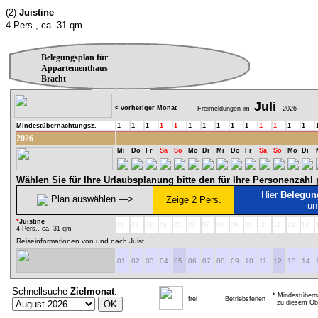
(2)
Juistine
4 Pers., ca. 31 qm
Belegungsplan für
Appartementhaus
Bracht
Juli
< vorheriger Monat
Freimeldungen im
2026
Mindestübernachtungsz.
1
1
1
1
1
1
1
1
1
1
1
1
1
1
2026
Mi
Do
Fr
Sa
So
Mo
Di
Mi
Do
Fr
Sa
So
Mo
Di
Wählen Sie für Ihre Urlaubsplanung bitte den für Ihre Personenzah
Hier
Belegun
Plan auswählen ―>
Zeige
2 Pers.
un
*
Juistine
01
02
03
04
05
06
07
08
09
10
11
12
13
14
4 Pers., ca. 31 qm
Reiseinformationen von und nach Juist
01
02
03
04
05
06
07
08
09
10
11
12
13
14
Schnellsuche
Zielmonat
:
* Mindestübern
frei
Betriebsferien
zu diesem Obj