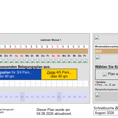
nächster Monat >
1
1
1
1
1
1
1
1
1
1
1
1
1
1
1
1
1
Mindestübernacht
2026
Mi
Do
Fr
Sa
So
Mo
Di
Mi
Do
Fr
Sa
So
Mo
Di
Mi
Do
Fr
l passenden Belegungsplan aus:
Wählen Sie fü
gsplan
für 3/4 Pers.,
Zeige
4/5 Pers.,
Plan a
ter 40 qm
über 40 qm
*
Juistine
15
16
17
18
19
20
21
22
23
24
25
26
27
28
29
30
31
4 Pers., ca. 31 qm
Reiseinformatione
15
16
17
18
19
20
21
22
23
24
25
26
27
28
29
30
31
Schnellsuche
Z
Dieser Plan wurde am
achtungszeit
ekt
04.08.2026 aktualisiert.