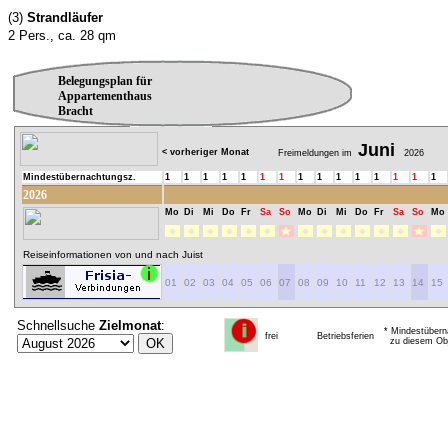
(3)
Strandläufer
2 Pers., ca. 28 qm
Belegungsplan für
Appartementhaus
Bracht
Juni
< vorheriger Monat
Freimeldungen im
2026
Mindestübernachtungsz.
1
1
1
1
1
1
1
1
1
1
1
1
1
1
1
2026
Mo
Di
Mi
Do
Fr
Sa
So
Mo
Di
Mi
Do
Fr
Sa
So
Mo
Reiseinformationen von und nach Juist
01
02
03
04
05
06
07
08
09
10
11
12
13
14
15
Schnellsuche
Zielmonat
:
* Mindestübern
frei
Betriebsferien
zu diesem Obj