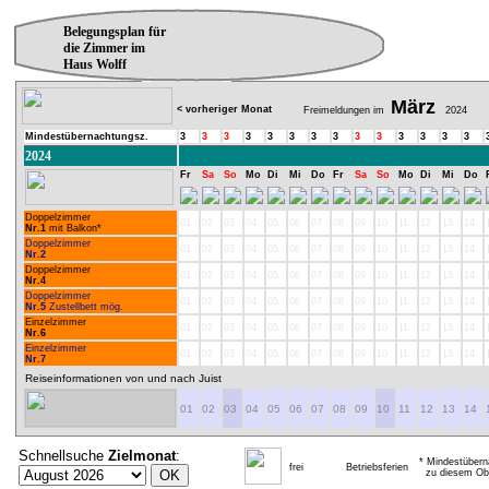
Belegungsplan für
die Zimmer im
Haus Wolff
März
< vorheriger Monat
Freimeldungen im
2024
Mindestübernachtungsz.
3
3
3
3
3
3
3
3
3
3
3
3
3
3
2024
Fr
Sa
So
Mo
Di
Mi
Do
Fr
Sa
So
Mo
Di
Mi
Do
Doppelzimmer
01
02
03
04
05
06
07
08
09
10
11
12
13
14
Nr.1
mit Balkon*
Doppelzimmer
01
02
03
04
05
06
07
08
09
10
11
12
13
14
Nr.2
Doppelzimmer
01
02
03
04
05
06
07
08
09
10
11
12
13
14
Nr.4
Doppelzimmer
01
02
03
04
05
06
07
08
09
10
11
12
13
14
Nr.5
Zustellbett mög.
Einzelzimmer
01
02
03
04
05
06
07
08
09
10
11
12
13
14
Nr.6
Einzelzimmer
01
02
03
04
05
06
07
08
09
10
11
12
13
14
Nr.7
Reiseinformationen von und nach Juist
01
02
03
04
05
06
07
08
09
10
11
12
13
14
Schnellsuche
Zielmonat
:
* Mindestübern
frei
Betriebsferien
zu diesem Obj